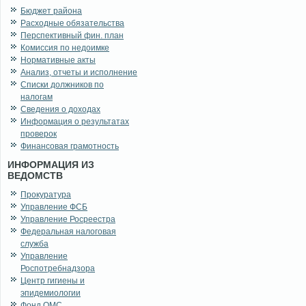
Бюджет района
Расходные обязательства
Перспективный фин. план
Комиссия по недоимке
Нормативные акты
Анализ, отчеты и исполнение
Списки должников по
налогам
Сведения о доходах
Информация о результатах
проверок
Финансовая грамотность
ИНФОРМАЦИЯ ИЗ
ВЕДОМСТВ
Прокуратура
Управление ФСБ
Управление Росреестра
Федеральная налоговая
служба
Управление
Роспотребнадзора
Центр гигиены и
эпидемиологии
Фонд ОМС