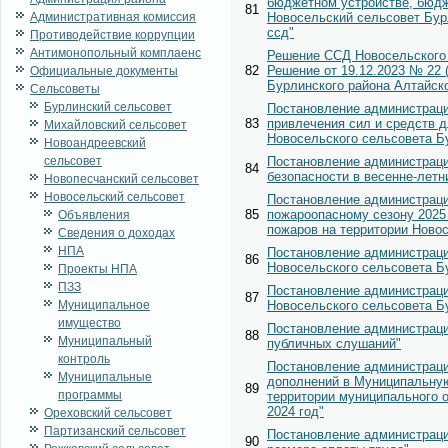
бюджетном устройстве, бюдж
81
Административная комиссия
Новосельский сельсовет Бурл
ссд"
Противодействие коррупции
Антимонопольный комплаенс
Решение ССД Новосельского с
82
Решение от 19.12.2023 № 22 
Официальные документы
Бурлинского района Алтайско
Сельсоветы
Бурлинский сельсовет
Постановление администрации
83
привлечения сил и средств д
Михайловский сельсовет
Новосельского сельсовета Бу
Новоандреевский
сельсовет
Постановление администраци
84
безопасности в весенне-летн
Новопесчанский сельсовет
Новосельский сельсовет
Постановление администрации
85
пожароопасному сезону 2025
Объявления
пожаров на территории Новос
Сведения о доходах
НПА
Постановление администрации
86
Новосельского сельсовета Б
Проекты НПА
ПЗЗ
Постановление администрации
87
Муниципальное
Новосельского сельсовета Бу
имущество
Постановление администрации
88
Муниципальный
публичных слушаний"
контроль
Постановление администраци
Муниципальные
дополнений в Муниципальную
89
программы
территории муниципального 
2024 год"
Ореховский сельсовет
Партизанский сельсовет
Постановление администраци
90