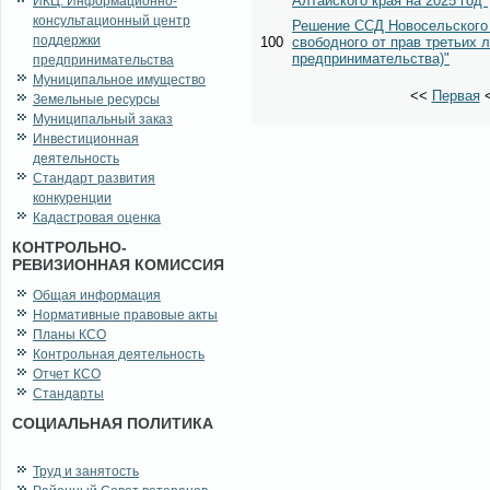
Алтайского края на 2025 год"
ИКЦ. Информационно-
консультационный центр
Решение ССД Новосельского с
поддержки
100
свободного от прав третьих 
предпринимательства)"
предпринимательства
Муниципальное имущество
<<
Первая
Земельные ресурсы
Муниципальный заказ
Инвестиционная
деятельность
Стандарт развития
конкуренции
Кадастровая оценка
КОНТРОЛЬНО-
РЕВИЗИОННАЯ КОМИССИЯ
Общая информация
Нормативные правовые акты
Планы КСО
Контрольная деятельность
Отчет КСО
Стандарты
СОЦИАЛЬНАЯ ПОЛИТИКА
Труд и занятость