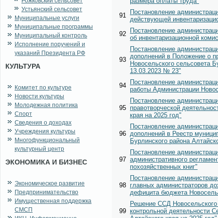
Рожковский сельсовет
размера оплаты труда"
Устьянский сельсовет
Постановление администраци
91
Муниципальные услуги
действующей инвентаризацио
Муниципальные программы
Постановление администраци
92
Муниципальный контроль
об инвентаризационной коми
Исполнение поручений и
Постановление администраци
указаний Президента РФ
дополнений в Положение о п
93
Новосельского сельсовета Б
КУЛЬТУРА
13.03.2023 № 23"
Постановление администраци
94
Комитет по культуре
работы Администрации Новосе
Новости культуры
Постановление администраци
Молодежная политика
95
правотворческой деятельнос
Спорт
края на 2025 год"
Сведения о доходах
Постановление администраци
Учреждения культуры
96
дополнений в Реестр муници
Многофункциональный
Бурлинского района Алтайско
культурный центр
Постановление администраци
97
административного регламен
ЭКОНОМИКА И БИЗНЕС
похозяйственных книг"
Постановление администраци
Экономическое развитие
98
главных администраторов до
Предпринимательство
дефицита бюджета Новосельс
Имущественная поддержка
Решение ССД Новосельского с
СМСП
99
контрольной деятельности С