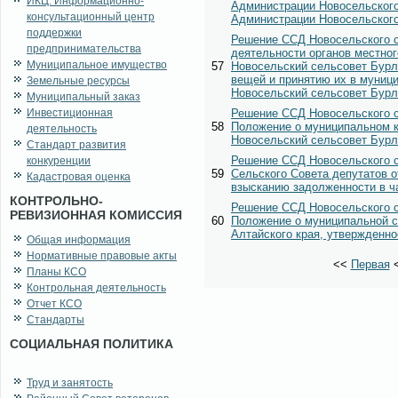
ИКЦ. Информационно-
Администрации Новосельского
консультационный центр
Администрации Новосельского
поддержки
Решение ССД Новосельского с
предпринимательства
деятельности органов местно
Муниципальное имущество
57
Новосельский сельсовет Бурл
вещей и принятию их в муниц
Земельные ресурсы
Новосельский сельсовет Бурли
Муниципальный заказ
Инвестиционная
Решение ССД Новосельского с
58
Положение о муниципальном к
деятельность
Новосельский сельсовет Бурли
Стандарт развития
Решение ССД Новосельского с
конкуренции
59
Сельского Совета депутатов 
Кадастровая оценка
взысканию задолженности в ч
КОНТРОЛЬНО-
Решение ССД Новосельского с
РЕВИЗИОННАЯ КОМИССИЯ
60
Положение о муниципальной с
Алтайского края, утвержденно
Общая информация
Нормативные правовые акты
<<
Первая
Планы КСО
Контрольная деятельность
Отчет КСО
Стандарты
СОЦИАЛЬНАЯ ПОЛИТИКА
Труд и занятость