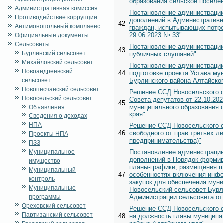
образования сельское поселен
Административная комиссия
Постановление администрации 
Противодействие коррупции
дополнений в Административн
42
Антимонопольный комплаенс
граждан, испытывающих потре
29.06.2023 № 33"
Официальные документы
Сельсоветы
Постановление администрации 
43
Бурлинский сельсовет
публичных слушаний"
Михайловский сельсовет
Постановление администрации 
Новоандреевский
44
подготовке проекта Устава му
сельсовет
Бурлинского района Алтайског
Новопесчанский сельсовет
Решение ССД Новосельского с
Новосельский сельсовет
Совета депутатов от 22.10.20
45
муниципального образования 
Объявления
края"
Сведения о доходах
НПА
Решение ССД Новосельского с
46
свободного от прав третьих л
Проекты НПА
предпринимательства)"
ПЗЗ
Муниципальное
Постановление администрации 
дополнений в Порядок формиро
имущество
планы-графики, размещения п
Муниципальный
47
особенностях включения инфо
контроль
закупок для обеспечения мун
Муниципальные
Новосельский сельсовет Бурл
программы
Администрации сельсовета от 
Ореховский сельсовет
Решение ССД Новосельского се
Партизанский сельсовет
48
на должность главы муниципа