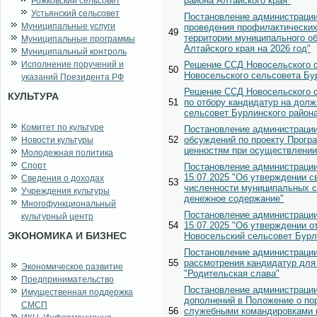
района Алтайского края"
Рожковский сельсовет
Устьянский сельсовет
Постановление администрации
Муниципальные услуги
проведения профилактических
49
территории муниципального о
Муниципальные программы
Алтайского края на 2026 год"
Муниципальный контроль
Исполнение поручений и
Решение ССД Новосельского с
50
Новосельского сельсовета Бур
указаний Президента РФ
Решение ССД Новосельского с
КУЛЬТУРА
51
по отбору кандидатур на дол
сельсовет Бурлинского района
Комитет по культуре
Постановление администрации
52
обсуждений по проекту Прогр
Новости культуры
ценностям при осуществлении 
Молодежная политика
Спорт
Постановление администрации
15.07.2025 "Об утверждении с
Сведения о доходах
53
численности муниципальных с
Учреждения культуры
денежное содержание"
Многофункциональный
Постановление администрации
культурный центр
54
15.07.2025 "Об утверждении 
ЭКОНОМИКА И БИЗНЕС
Новосельский сельсовет Бурли
Постановление администрации
55
рассмотрения кандидатур для
Экономическое развитие
"Родительская слава"
Предпринимательство
Постановление администрации
Имущественная поддержка
дополнений в Положение о по
СМСП
56
служебными командировками 