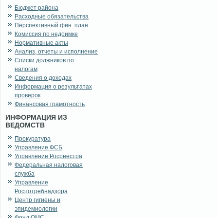
Бюджет района
Расходные обязательства
Перспективный фин. план
Комиссия по недоимке
Нормативные акты
Анализ, отчеты и исполнение
Списки должников по
налогам
Сведения о доходах
Информация о результатах
проверок
Финансовая грамотность
ИНФОРМАЦИЯ ИЗ
ВЕДОМСТВ
Прокуратура
Управление ФСБ
Управление Росреестра
Федеральная налоговая
служба
Управление
Роспотребнадзора
Центр гигиены и
эпидемиологии
Фонд ОМС