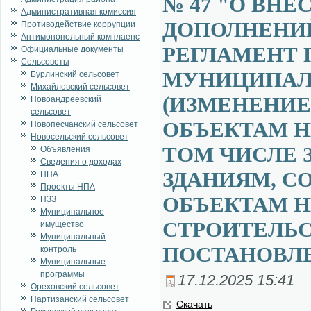
№ 47 "О ВН
Административная комиссия
ДОПОЛНЕНИ
Противодействие коррупции
Антимонопольный комплаенс
РЕГЛАМЕНТ 
Официальные документы
Сельсоветы
МУНИЦИПАЛ
Бурлинский сельсовет
Михайловский сельсовет
(ИЗМЕНЕНИЕ
Новоандреевский
сельсовет
ОБЪЕКТАМ 
Новопесчанский сельсовет
Новосельский сельсовет
ТОМ ЧИСЛЕ 
Объявления
Сведения о доходах
ЗДАНИЯМ, 
НПА
Проекты НПА
ОБЪЕКТАМ 
ПЗЗ
Муниципальное
СТРОИТЕЛЬС
имущество
Муниципальный
ПОСТАНОВЛЕН
контроль
Муниципальные
программы
17.12.2025 15:41
Ореховский сельсовет
Партизанский сельсовет
Ска­чать