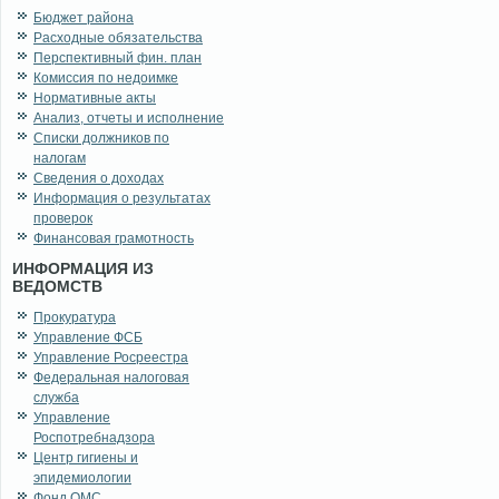
Бюджет района
Расходные обязательства
Перспективный фин. план
Комиссия по недоимке
Нормативные акты
Анализ, отчеты и исполнение
Списки должников по
налогам
Сведения о доходах
Информация о результатах
проверок
Финансовая грамотность
ИНФОРМАЦИЯ ИЗ
ВЕДОМСТВ
Прокуратура
Управление ФСБ
Управление Росреестра
Федеральная налоговая
служба
Управление
Роспотребнадзора
Центр гигиены и
эпидемиологии
Фонд ОМС