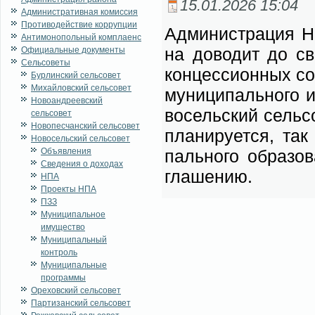
15.01.2026 15:04
Административная комиссия
Противодействие коррупции
Адми­ни­стра­ция Но­
Антимонопольный комплаенс
на до­во­дит до све
Официальные документы
Сельсоветы
кон­цес­си­он­ных с
Бурлинский сельсовет
Михайловский сельсовет
му­ни­ци­паль­но­го 
Новоандреевский
во­сель­ский сель­со
сельсовет
Новопесчанский сельсовет
пла­ни­ру­ет­ся, та
Новосельский сельсовет
Объявления
паль­но­го об­ра­зо
Сведения о доходах
гла­ше­нию.
НПА
Проекты НПА
ПЗЗ
Муниципальное
имущество
Муниципальный
контроль
Муниципальные
программы
Ореховский сельсовет
Партизанский сельсовет