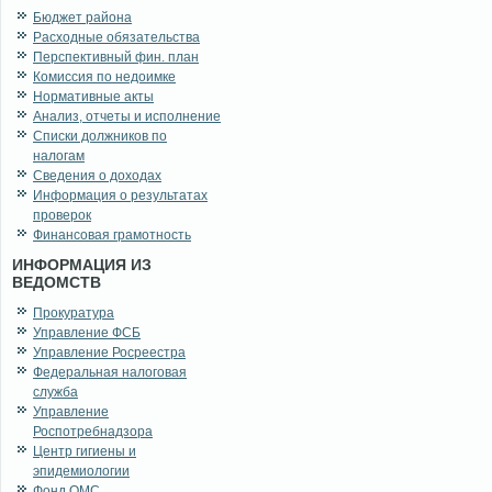
Бюджет района
Расходные обязательства
Перспективный фин. план
Комиссия по недоимке
Нормативные акты
Анализ, отчеты и исполнение
Списки должников по
налогам
Сведения о доходах
Информация о результатах
проверок
Финансовая грамотность
ИНФОРМАЦИЯ ИЗ
ВЕДОМСТВ
Прокуратура
Управление ФСБ
Управление Росреестра
Федеральная налоговая
служба
Управление
Роспотребнадзора
Центр гигиены и
эпидемиологии
Фонд ОМС