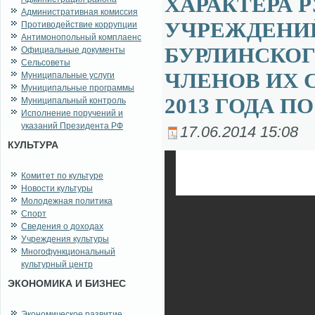
ХАРАКТЕРА 
Административная комиссия
УЧРЕЖДЕНИ
Противодействие коррупции
Антимонопольный комплаенс
БУРЛИНСКОГ
Официальные документы
Сельсоветы
ЧЛЕНОВ ИХ С
Муниципальные услуги
Муниципальные программы
2013 ГОДА ПО
Муниципальный контроль
Исполнение поручений и
указаний Президента РФ
17.06.2014 15:08
КУЛЬТУРА
Комитет по культуре
Новости культуры
Молодежная политика
Спорт
Сведения о доходах
Учреждения культуры
Многофункциональный
культурный центр
ЭКОНОМИКА И БИЗНЕС
Экономическое развитие