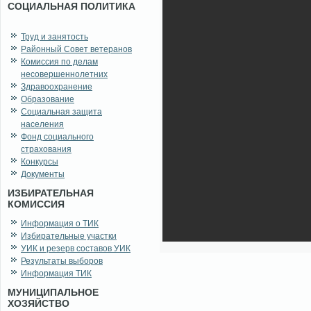
СОЦИАЛЬНАЯ ПОЛИТИКА
Труд и занятость
Районный Совет ветеранов
Комиссия по делам
несовершеннолетних
Здравоохранение
Образование
Социальная защита
населения
Фонд социального
страхования
Конкурсы
Документы
ИЗБИРАТЕЛЬНАЯ
КОМИССИЯ
Информация о ТИК
Избирательные участки
УИК и резерв составов УИК
Результаты выборов
Информация ТИК
МУНИЦИПАЛЬНОЕ
ХОЗЯЙСТВО