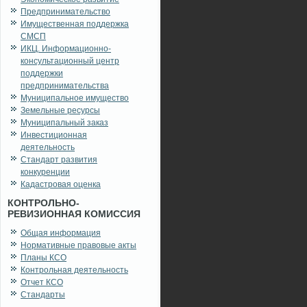
Предпринимательство
Имущественная поддержка
СМСП
ИКЦ. Информационно-
консультационный центр
поддержки
предпринимательства
Муниципальное имущество
Земельные ресурсы
Муниципальный заказ
Инвестиционная
деятельность
Стандарт развития
конкуренции
Кадастровая оценка
КОНТРОЛЬНО-
РЕВИЗИОННАЯ КОМИССИЯ
Общая информация
Нормативные правовые акты
Планы КСО
Контрольная деятельность
Отчет КСО
Стандарты