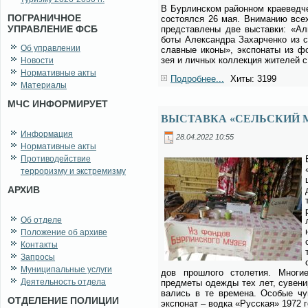
В Бур­лин­ском рай­он­ном кра­е­вед­ч
ПОГРАНИЧНОЕ
со­сто­ял­ся 26 мая. Вни­ма­нию все
УПРАВЛЕНИЕ ФСБ
пред­став­ле­ны две вы­став­ки: «Ал­м
бо­ты Алек­сандра За­хар­чен­ко из с
Об управлении
слав­ные ико­ны», экс­по­на­ты из фо
зея и лич­ных кол­лек­ция жи­те­лей с
Новости
Нормативные акты
Подробнее...
Хиты: 3199
Материалы
МЧС ИНФОРМИРУЕТ
ВЫСТАВКА «СЕЛЬСКИЙ 
Информация
28.04.2022 10:55
Нормативные акты
Противодействие
терроризму и экстремизму
АРХИВ
Об отделе
Положение об архиве
Контакты
Запросы
Муниципальные услуги
дов про­шло­го сто­ле­тия. Мно­гие 
Деятельность отдела
пред­ме­ты одеж­ды тех лет, су­ве­ни­
ва­лись в те вре­ме­на. Осо­бые чу
ОТДЕЛЕНИЕ ПОЛИЦИИ
экс­по­нат – вод­ка «Рус­ская» 1972 г