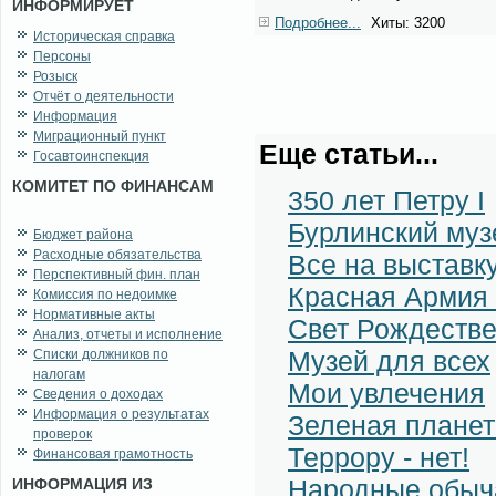
ИНФОРМИРУЕТ
Подробнее...
Хиты: 3200
Историческая справка
Персоны
Розыск
Отчёт о деятельности
Информация
Миграционный пункт
Еще статьи...
Госавтоинспекция
КОМИТЕТ ПО ФИНАНСАМ
350 лет Петру I
Бурлинский муз
Бюджет района
Расходные обязательства
Все на выставку
Перспективный фин. план
Красная Армия 
Комиссия по недоимке
Нормативные акты
Свет Рождестве
Анализ, отчеты и исполнение
Музей для всех
Списки должников по
налогам
Мои увлечения
Сведения о доходах
Информация о результатах
Зеленая планет
проверок
Террору - нет!
Финансовая грамотность
Народные обыча
ИНФОРМАЦИЯ ИЗ