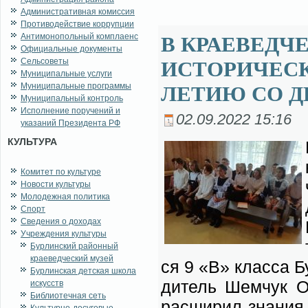
Административная комиссия
Противодействие коррупции
Антимонопольный комплаенс
В КРАЕВЕДЧ
Официальные документы
Сельсоветы
ИСТОРИЧЕСК
Муниципальные услуги
Муниципальные программы
ЛЕТИЮ СО Д
Муниципальный контроль
Исполнение поручений и
02.09.2022 15:16
указаний Президента РФ
КУЛЬТУРА
Комитет по культуре
Новости культуры
Молодежная политика
Спорт
Сведения о доходах
Учреждения культуры
Бурлинский районный
краеведческий музей
ся 9 «В» клас­са Бу
Бурлинская детская школа
ди­тель Шем­чук О.
искусств
Библиотечная сеть
рас­ши­рил зна­ния 