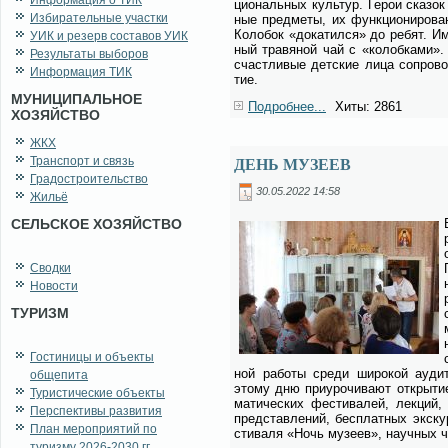
Информация о ТИК
цио­наль­ных куль­тур. Ге­рои ска­зок
Избирательные участки
ные пред­ме­ты, их функ­ци­о­ни­ро­ва
Ко­ло­бок «до­ка­тил­ся» до ре­бят. И
УИК и резерв составов УИК
ный тра­вя­ной чай с «ко­лоб­ка­ми».
Результаты выборов
счаст­ли­вые дет­ские ли­ца со­про­во
Информация ТИК
тие.
МУНИЦИПАЛЬНОЕ
Подробнее...
Хиты: 2861
ХОЗЯЙСТВО
ЖКХ
Транспорт и связь
ДЕНЬ МУЗЕЕВ
Градостроительство
30.05.2022 14:58
Жильё
СЕЛЬСКОЕ ХОЗЯЙСТВО
Сводки
Новости
ТУРИЗМ
Гостиницы и объекты
ной ра­бо­ты сре­ди ши­ро­кой ауди­то
общепита
это­му дню при­уро­чи­ва­ют от­кры­ти
Туристические объекты
ма­ти­че­ских фе­сти­ва­лей, лек­ций, 
Перспективы развития
пред­став­ле­ний, бес­плат­ных экс­ку
План мероприятий по
сти­ва­ля «Ночь му­зеев», на­уч­ных ч
туризму 2026-2030 гг.