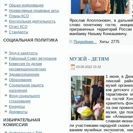
Общая информация
Нормативные правовые акты
Планы КСО
Яро­слав Апол­ло­но­вич, в даль­ней
Контрольная деятельность
сло­во по­чет­но­му го­стю, ини­ци­а­
Отчет КСО
при­гра­нич­ных тер­ри­то­рий Рос­си
Стандарты
ман­ба­е­ву На­зы­му Кон­ка­ше­ви­чу.
СОЦИАЛЬНАЯ ПОЛИТИКА
Подробнее...
Хиты: 2775
Труд и занятость
Районный Совет ветеранов
МУЗЕЙ – ДЕТЯМ
Комиссия по делам
03.06.2022 15:32
несовершеннолетних
Здравоохранение
1 июня, в День
Образование
лин­ский рай­он
Социальная защита
му­зей ор­га­ни­
ков дет­ско­го 
населения
тер­ак­тив­ное м
Фонд социального
ла го­стей Хо­з
страхования
хра­ни­тель фон
Конкурсы
ла они про­ве­л
Документы
му­зея, где по­з
ми «Ал­маз­ная 
ИЗБИРАТЕЛЬНАЯ
слав­ная ико­на»
КОМИССИЯ
ли участ­ни­ка­ми на­род­ной сказ­ки «
ва­ни­ем му­зей­ных экс­по­на­тов, на­