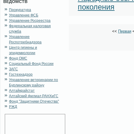
ВЕДОМСТВ
поколения
Прокуратура
Управление ФСБ
Управление Росреестра
Федеральная налоговая
<<
Первая
служба
Управление
Роспотребнадзора
Центр гигиены и
эпидемиологии
Фонд ОМС
Социальный Фонд России
ЗАГС
Гостехнадзор
Управление ветеринарии по
Бурлинскому району
Алтайкрайстат
Алтайский филиал РАНХиГС
Фонд "Защитники Отечества"
РЖД