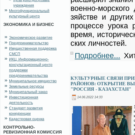
Культурно-досуговые
учреждения
во­ен­но-мор­ско­го
Многофункциональный
зяй­стве и дру­гих 
культурный центр
про­цес­се уро­ка р
ЭКОНОМИКА И БИЗНЕС
вре­мя, ис­то­ри­че­
Экономическое развитие
ских лич­но­стей.
Предпринимательство
Имущественная поддержка
Подробнее...
Хит
СМСП
ИКЦ. Информационно-
консультационный центр
поддержки
предпринимательства
КУЛЬТУРНЫЕ СВЯЗИ ПР
Муниципальное имущество
РАЙОНОВ: ОТКРЫТИЕ В
Земельные ресурсы
"РОССИЯ - КАЗАХСТАН"
Муниципальный заказ
14.06.2022 14:33
Инвестиционная
деятельность
Стандарт развития
конкуренции
Кадастровая оценка
КОНТРОЛЬНО-
РЕВИЗИОННАЯ КОМИССИЯ