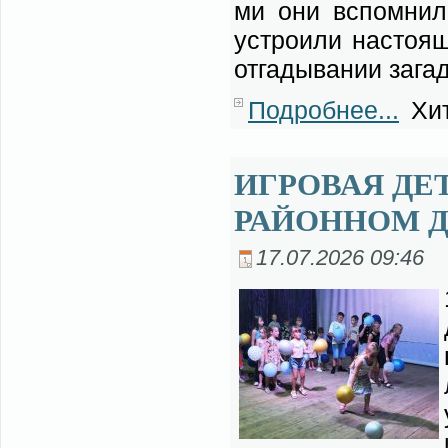
ми они вспом­ни­ли
устро­и­ли на­сто­я­
от­га­ды­ва­нии за­га­
Подробнее...
Хит
ИГРОВАЯ ДЕ
РАЙОННОМ 
17.07.2026 09:46