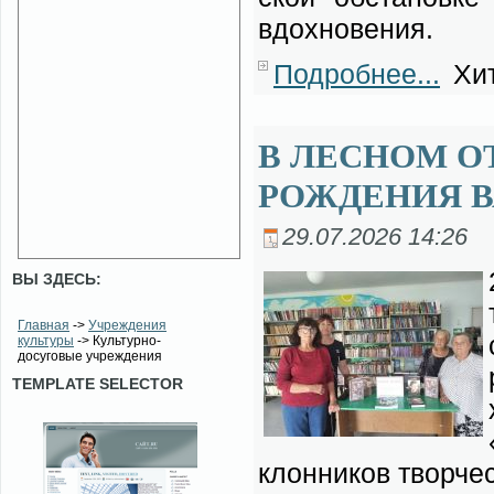
вдох­но­ве­ния.
Подробнее...
Хит
В ЛЕСНОМ О
РОЖДЕНИЯ В
29.07.2026 14:26
ВЫ ЗДЕСЬ:
Главная
->
Учреждения
культуры
-> Культурно-
досуговые учреждения
TEMPLATE SELECTOR
клон­ни­ков твор­че­