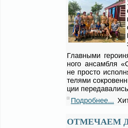
Глав­ны­ми ге­ро­и­
но­го ан­сам­бля «С
не про­сто ис­пол­н
те­ля­ми со­кро­вен
ции пе­ре­да­ва­лись
Подробнее...
Хит
ОТМЕЧАЕМ Д