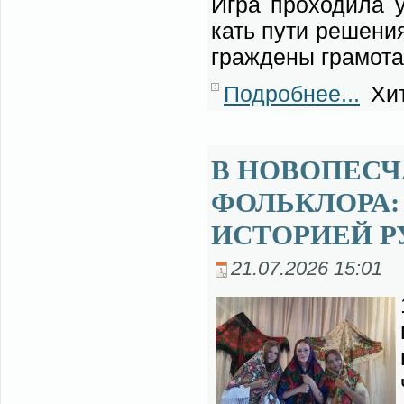
Иг­ра про­хо­ди­ла у
кать пу­ти ре­ше­ни
граж­де­ны гра­мо­та
Подробнее...
Хит
В НОВОПЕСЧ
ФОЛЬКЛОРА:
ИСТОРИЕЙ Р
21.07.2026 15:01