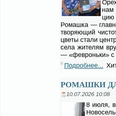
Оре­
нам 
цию 
Ро­маш­ка — глав­ны
тво­ря­ю­щий чи­ст
цве­ты ста­ли цен­
се­ла жи­те­лям вру
— «фев­ронь­ки» с д
Подробнее...
Хит
РОМАШКИ Д
10.07.2026 10:08
8 июля, в 
Но­во­сель