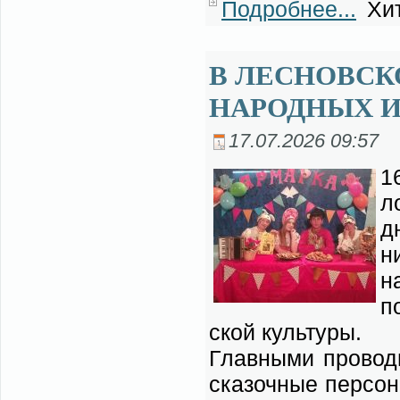
Подробнее...
Хит
В ЛЕСНОВСК
НАРОДНЫХ И
17.07.2026 09:57
1
ло
д
н
н
по
ской куль­ту­ры.
Глав­ны­ми про­вод­
ска­зоч­ные пер­со­