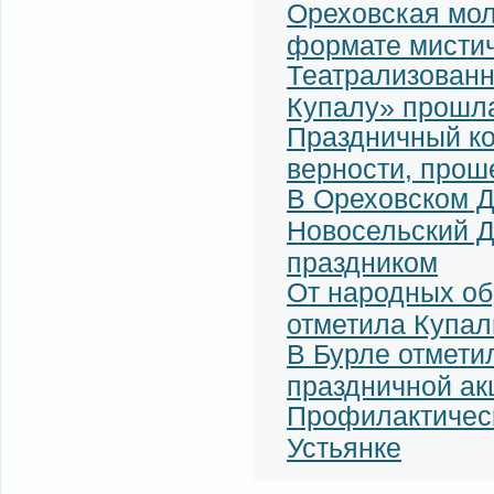
Ореховская мол
формате мистич
Театрализованн
Купалу» прошла
Праздничный ко
верности, прош
В Ореховском Д
Новосельский Д
праздником
От народных об
отметила Купал
В Бурле отмети
праздничной ак
Профилактическ
Устьянке