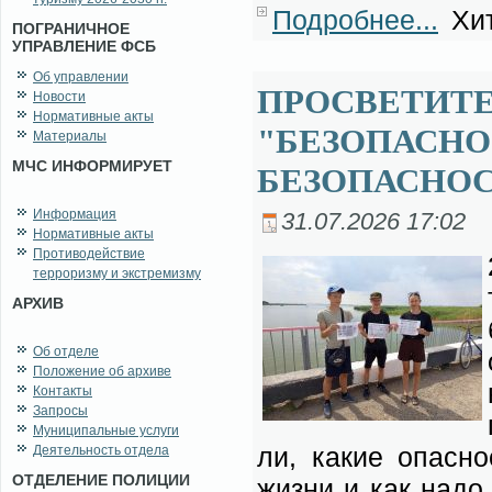
Подробнее...
Хит
ПОГРАНИЧНОЕ
УПРАВЛЕНИЕ ФСБ
Об управлении
ПРОСВЕТИТ
Новости
Нормативные акты
"БЕЗОПАСНО
Материалы
МЧС ИНФОРМИРУЕТ
БЕЗОПАСНОС
Информация
31.07.2026 17:02
Нормативные акты
Противодействие
терроризму и экстремизму
АРХИВ
Об отделе
Положение об архиве
Контакты
Запросы
Муниципальные услуги
ли, ка­кие опас­но­
Деятельность отдела
ОТДЕЛЕНИЕ ПОЛИЦИИ
жиз­ни и как на­до 