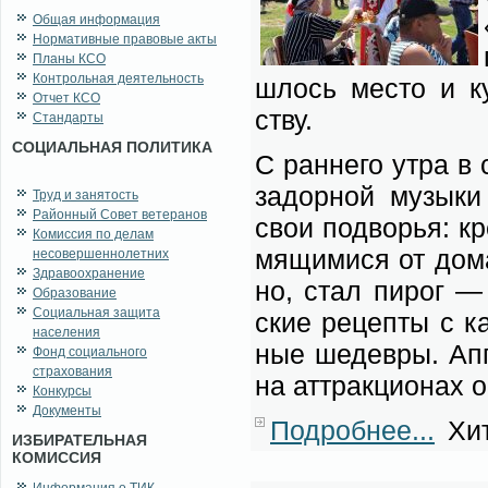
Общая информация
Нормативные правовые акты
Планы КСО
Контрольная деятельность
шлось ме­сто и ку­
Отчет КСО
ству.
Стандарты
СОЦИАЛЬНАЯ ПОЛИТИКА
С ран­не­го утра в 
за­дор­ной му­зы­ки
Труд и занятость
Районный Совет ветеранов
свои по­дво­рья: кр
Комиссия по делам
мя­щи­ми­ся от до­м
несовершеннолетних
Здравоохранение
но, стал пи­рог — 
Образование
Социальная защита
ские ре­цеп­ты с ка
населения
ные ше­дев­ры. Ап­
Фонд социального
страхования
на ат­трак­ци­о­нах 
Конкурсы
Документы
Подробнее...
Хит
ИЗБИРАТЕЛЬНАЯ
КОМИССИЯ