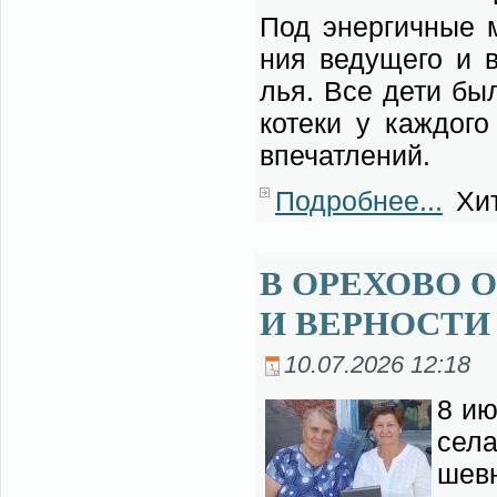
Под энер­гич­ные ме
ния ве­ду­ще­го и 
лья. Все де­ти бы­
ко­те­ки у каж­до­г
впе­чат­ле­ний.
Подробнее...
Хит
В ОРЕХОВО 
И ВЕРНОСТ
10.07.2026 12:18
8 ию
се­л
шев­