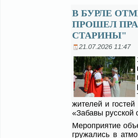
В БУРЛЕ ОТ
ПРОШЕЛ ПРА
СТАРИНЫ"
21.07.2026 11:47
жи­те­лей и го­стей 
«За­ба­вы рус­ской 
Ме­ро­при­я­тие объ­
гру­жа­лись в ат­мо