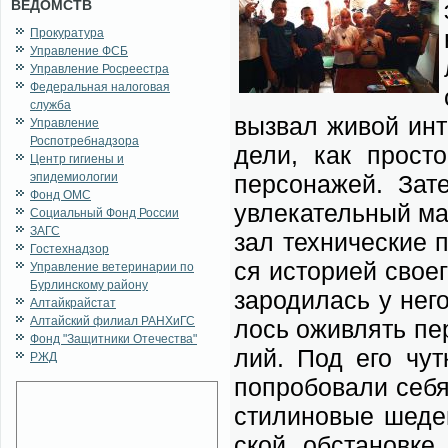
ВЕДОМСТВ
Прокуратура
Управление ФСБ
Управление Росреестра
Федеральная налоговая
служба
вы­звал жи­вой ин­
Управление
Роспотребнадзора
де­ли, как про­сто
Центр гигиены и
эпидемиологии
пер­со­на­жей. За­
Фонд ОМС
увле­ка­тель­ный м
Социальный Фонд России
ЗАГС
зал тех­ни­че­ские п
Гостехнадзор
ся ис­то­ри­ей сво­
Управление ветеринарии по
Бурлинскому району
за­ро­ди­лась у не­
Алтайкрайстат
Алтайский филиал РАНХиГС
лось ожив­лять пер­
Фонд "Защитники Отечества"
лий. Под его чут­к
РЖД
по­про­бо­ва­ли се­
сти­ли­но­вые ше­де
ской об­ста­нов­ке