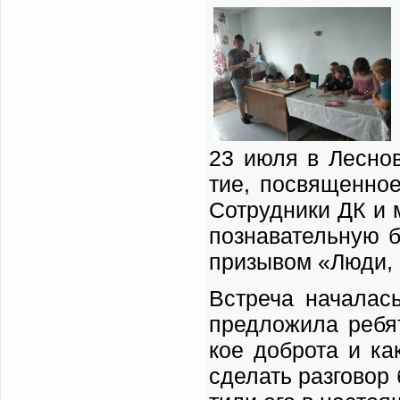
23 июля в Лес­нов­с
тие, по­свя­щен­ное 
Со­труд­ни­ки ДК и м
по­зна­ва­тель­ную 
при­зы­вом «Лю­ди, 
Встре­ча на­ча­лась
пред­ло­жи­ла ре­б
кое доб­ро­та и ка
сде­лать раз­го­вор 