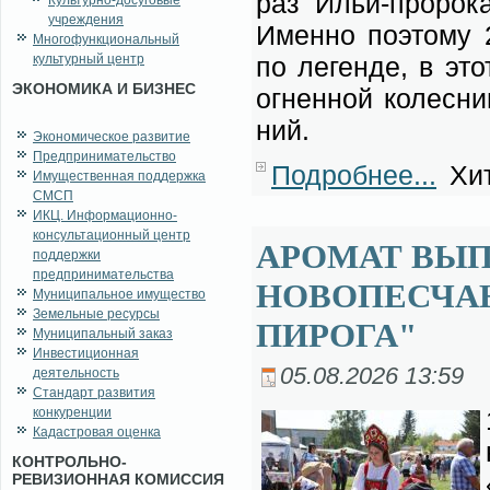
раз Ильи-про­ро­ка
Культурно-досуговые
учреждения
Имен­но по­это­му 2
Многофункциональный
культурный центр
по ле­ген­де, в это
ЭКОНОМИКА И БИЗНЕС
ог­нен­ной ко­лес­н
ний.
Экономическое развитие
Предпринимательство
Подробнее...
Хит
Имущественная поддержка
СМСП
ИКЦ. Информационно-
консультационный центр
АРОМАТ ВЫП
поддержки
предпринимательства
НОВОПЕСЧА
Муниципальное имущество
Земельные ресурсы
ПИРОГА"
Муниципальный заказ
Инвестиционная
05.08.2026 13:59
деятельность
Стандарт развития
конкуренции
Кадастровая оценка
КОНТРОЛЬНО-
РЕВИЗИОННАЯ КОМИССИЯ