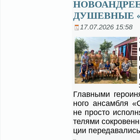
НОВОАНДРЕ
ДУШЕВНЫЕ 
17.07.2026 15:58
Глав­ны­ми ге­ро­и­
но­го ан­сам­бля «С
не про­сто ис­пол­н
те­ля­ми со­кро­вен
ции пе­ре­да­ва­лись