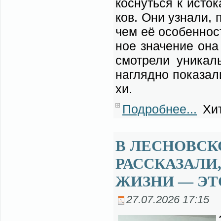
кос­нуть­ся к ис­то
ков. Они узна­ли, по
чем её осо­бен­ност
ное зна­че­ние она 
смот­ре­ли уни­кал
на­гляд­но по­ка­за
хи.
Подробнее...
Хит
В ЛЕСНОВСК
РАССКАЗАЛИ
ЖИЗНИ — ЭТ
27.07.2026 17:15