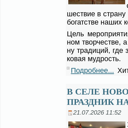
ше­ствие в стра­ну 
бо­гат­стве на­ших к
Цель ме­ро­при­я­ти
ном твор­че­стве, а
ну тра­ди­ций, где 
ко­вая муд­рость.
Подробнее...
Хит
В СЕЛЕ НОВ
ПРАЗДНИК Н
21.07.2026 11:52