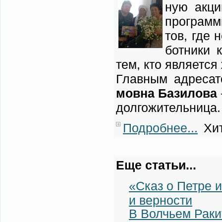
ную ак­ци
про­грам­м
тов, где н
бот­ни­ки 
тем, кто яв­ля­ет­ся
Глав­ным адре­са­
мов­на Ба­зи­ло­ва
дол­го­жи­тель­ни­ца.
Подробнее...
Хит
Еще статьи...
«Сказ о Петре 
и верности
В Волчьем Раки