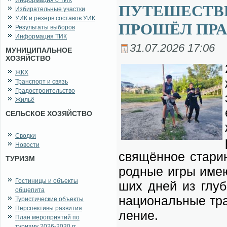
Информация о ТИК
ПУТЕШЕСТВИ
Избирательные участки
УИК и резерв составов УИК
ПРОШЁЛ ПРА
Результаты выборов
Информация ТИК
31.07.2026 17:06
МУНИЦИПАЛЬНОЕ
ХОЗЯЙСТВО
ЖКХ
Транспорт и связь
Градостроительство
Жильё
СЕЛЬСКОЕ ХОЗЯЙСТВО
Сводки
Новости
свя­щён­ное ста­ри
ТУРИЗМ
род­ные иг­ры име­ю
Гостиницы и объекты
ших дней из глу­бо
общепита
на­цио­наль­ные тра­
Туристические объекты
Перспективы развития
ле­ние.
План мероприятий по
туризму 2026-2030 гг.