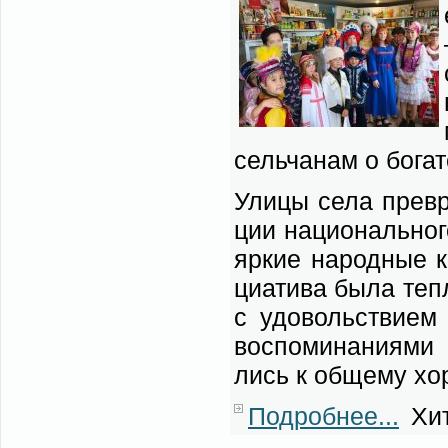
сель­ча­нам о бо­гат
Ули­цы се­ла пре­в
ции на­цио­наль­но­г
яр­кие на­род­ные к
ци­а­ти­ва бы­ла теп
с удо­воль­стви­ем 
вос­по­ми­на­ни­я­м
лись к об­ще­му хо­р
Подробнее...
Хит