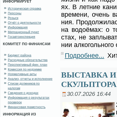
ИНФОРМИРУЕТ
ях. В лет­ние ка­ни
Историческая справка
вре­ме­ни, очень ва
Персоны
Розыск
ния. Про­дол­жи­лас
Отчёт о деятельности
Информация
на во­до­ё­мах: о 
Миграционный пункт
стах, не за­плы­ват
Госавтоинспекция
нии ал­ко­голь­но­го
КОМИТЕТ ПО ФИНАНСАМ
Подробнее...
Хит
Бюджет района
Расходные обязательства
Перспективный фин. план
Комиссия по недоимке
ВЫСТАВКА И
Нормативные акты
Анализ, отчеты и исполнение
СКУЛЬПТОРА
Списки должников по
налогам
30.07.2026 16:44
Сведения о доходах
Информация о результатах
проверок
Финансовая грамотность
ИНФОРМАЦИЯ ИЗ