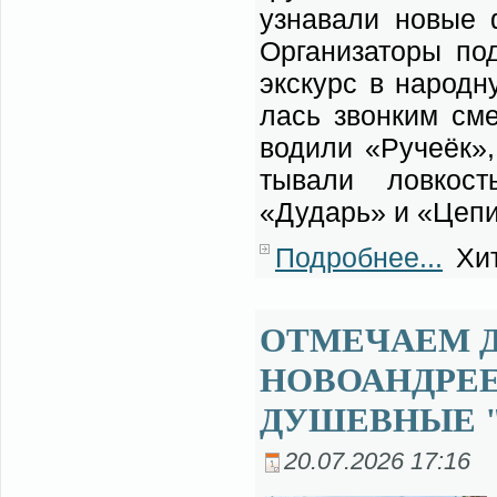
узна­ва­ли но­вые 
Ор­га­ни­за­то­ры п
экс­курс в на­род­н
лась звон­ким сме­
во­ди­ли «Ру­че­ёк»
ты­ва­ли лов­кост
«Дударь» и «Це­пи 
Подробнее...
Хит
ОТМЕЧАЕМ Д
НОВОАНДРЕ
ДУШЕВНЫЕ 
20.07.2026 17:16