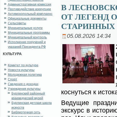
Административная комиссия
В ЛЕСНОВСК
Противодействие коррупции
Антимонопольный комплаенс
ОТ ЛЕГЕНД 
Официальные документы
Сельсоветы
СТАРИННЫХ
Муниципальные услуги
Муниципальные программы
05.08.2026 14:34
Муниципальный контроль
Исполнение поручений и
указаний Президента РФ
КУЛЬТУРА
Комитет по культуре
Новости культуры
Молодежная политика
Спорт
Сведения о доходах
Учреждения культуры
кос­нуть­ся к ис­то­
Бурлинский районный
краеведческий музей
Ве­ду­щие празд­ни
Бурлинская детская школа
искусств
экс­курс в ис­то­ри
Библиотечная сеть