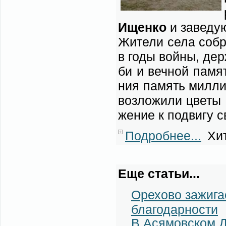
Ищен­ко
и за­ве­ду
Жи­те­ли се­ла со­б
в го­ды вой­ны, дер
би и веч­ной па­мя­
ния па­мять мил­ли­
воз­ло­жи­ли цве­ты 
же­ние к по­дви­гу с
Подробнее...
Хит
Еще статьи...
Орехово зажига
благодарности
В Асямовском 