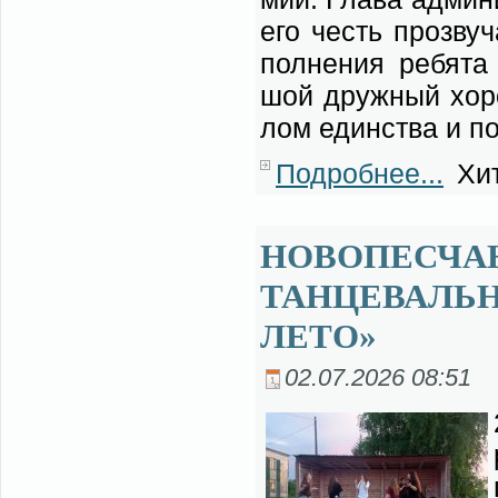
его честь про­зву­ч
пол­не­ния ре­бя­та
шой друж­ный хо­ро
лом един­ства и под
Подробнее...
Хит
НОВОПЕСЧАН
ТАНЦЕВАЛЬН
ЛЕТО»
02.07.2026 08:51