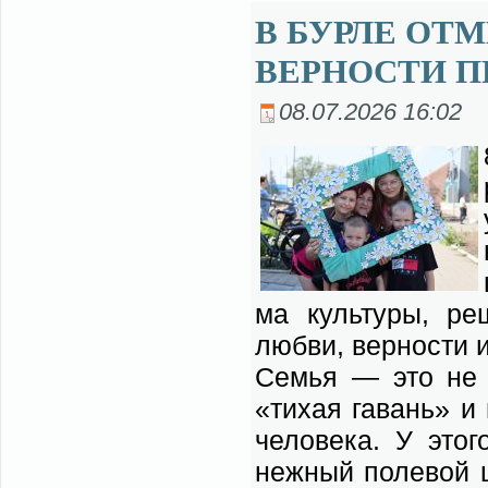
В БУРЛЕ ОТ
ВЕРНОСТИ П
08.07.2026 16:02
ма куль­ту­ры, ре
люб­ви, вер­но­сти 
Се­мья — это не пр
«ти­хая га­вань» и 
че­ло­ве­ка. У это
неж­ный поле­вой цв