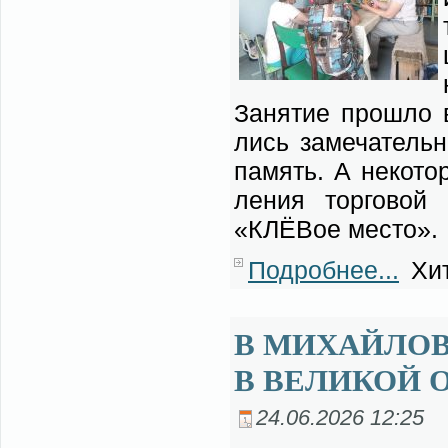
За­ня­тие про­шло в
лись за­ме­ча­тель­
па­мять. А не­ко­т
ле­ния тор­го­вой 
«КЛЁВое ме­сто».
Подробнее...
Хит
В МИХАЙЛО
В ВЕЛИКОЙ 
24.06.2026 12:25