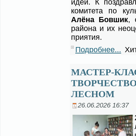
идей. К по­здрав­ле
ко­ми­те­та по куль
Алё­на Бо­в­шик
, 
рай­о­на и их не­оц
при­я­тия.
Подробнее...
Хит
МАСТЕР-КЛА
ТВОРЧЕСТВ
ЛЕСНОМ
26.06.2026 16:37