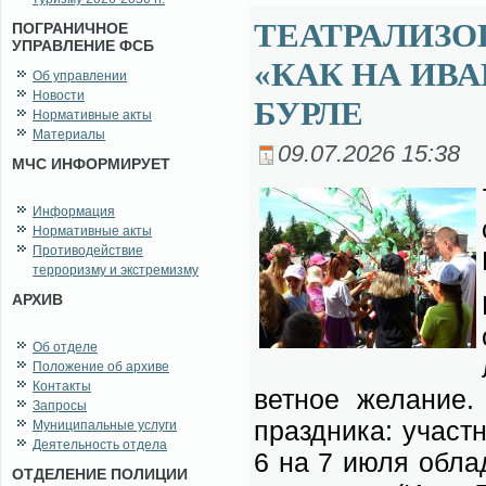
ТЕАТРАЛИЗО
ПОГРАНИЧНОЕ
УПРАВЛЕНИЕ ФСБ
«КАК НА ИВА
Об управлении
Новости
БУРЛЕ
Нормативные акты
Материалы
09.07.2026 15:38
МЧС ИНФОРМИРУЕТ
Информация
Нормативные акты
Противодействие
терроризму и экстремизму
АРХИВ
Об отделе
Положение об архиве
Контакты
вет­ное же­ла­ние.
Запросы
празд­ни­ка: участ­
Муниципальные услуги
Деятельность отдела
6 на 7 июля об­ла­д
ОТДЕЛЕНИЕ ПОЛИЦИИ