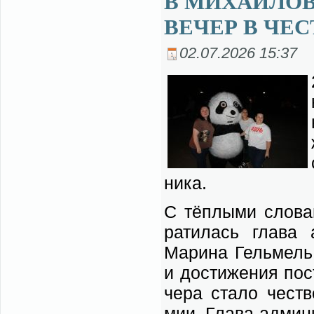
В МИХАЙЛОВ
ВЕЧЕР В ЧЕ
02.07.2026 15:37
ни­ка.
С тёп­лы­ми сло­ва
ра­ти­лась гла­ва а
Ма­ри­на Гель­мель.
и до­сти­же­ния по­
че­ра ста­ло че­ств
мии. Гла­ва адми­ни