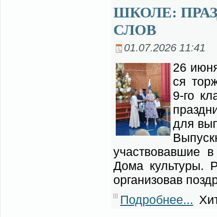
ШКОЛЕ: ПРА
СЛОВ
01.07.2026 11:41
26 июня 
ся тор­
9-го кл
празд­ни
для вы­п
Вы­пуск­
участ­во­вав­шие в 
До­ма куль­ту­ры. Р
ор­га­ни­зо­вав по­з
Подробнее...
Хит