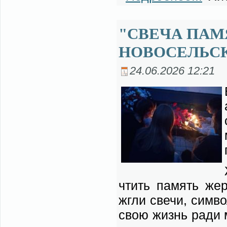
"СВЕЧА ПАМ
НОВОСЕЛЬС
24.06.2026 12:21
чтить па­мять жер
жгли све­чи, сим­во
свою жизнь ра­ди ми