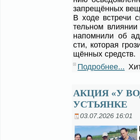
за­пре­щён­ных ве­
В хо­де встре­чи сп
тель­ном вли­я­нии 
на­пом­ни­ли об адм
сти, ко­то­рая гро­
щён­ных средств.
Подробнее...
Хит
АКЦИЯ «У В
УСТЬЯНКЕ
03.07.2026 16:01