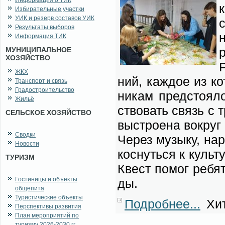
Информация о ТИК
к
Избирательные участки
УИК и резерв составов УИК
с
Результаты выборов
н
Информация ТИК
МУНИЦИПАЛЬНОЕ
ХОЗЯЙСТВО
Р
ЖКХ
ний, каж­дое из ко­
Транспорт и связь
Градостроительство
ни­кам пред­сто­я­л
Жильё
ство­вать связь с т
СЕЛЬСКОЕ ХОЗЯЙСТВО
вы­стро­е­на во­круг
Сводки
Через му­зы­ку, на­
Новости
кос­нуть­ся к куль­т
ТУРИЗМ
Квест по­мог ре­бя­
Гостиницы и объекты
ды.
общепита
Туристические объекты
Подробнее...
Хит
Перспективы развития
План мероприятий по
туризму 2026-2030 гг.