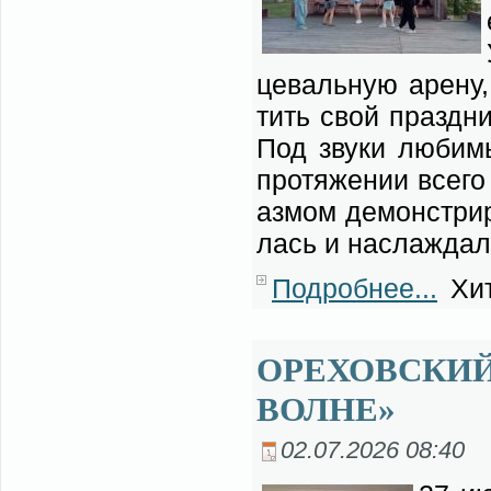
це­валь­ную аре­ну
тить свой празд­ник
Под зву­ки лю­би­мы
про­тя­же­нии все­го
аз­мом де­мон­стри­
лась и на­сла­жда­
Подробнее...
Хит
ОРЕХОВСКИЙ
ВОЛНЕ»
02.07.2026 08:40