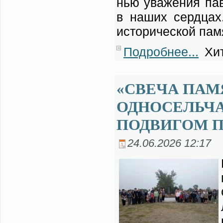
нью ува­же­ния пав­
в на­ших серд­цах.
ис­то­ри­че­ской па­
Подробнее...
Хит
«СВЕЧА ПАМ
ОДНОСЕЛЬЧА
ПОДВИГОМ 
24.06.2026 12:17