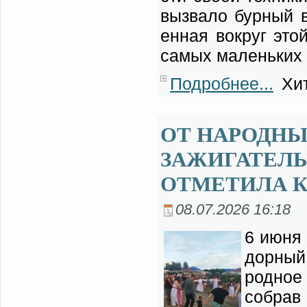
вы­зва­ло бур­ный в
ен­ная во­круг это
са­мых ма­лень­ких у
Подробнее...
Хит
ОТ НАРОДНЫ
ЗАЖИГАТЕЛЬ
ОТМЕТИЛА 
08.07.2026 16:18
6 июня 
дор­ный
род­ное 
со­брав