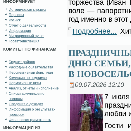
тор­же­ства (Иван 
ИНФОРМИРУЕТ
во­ле — па­по­рот­н
Историческая справка
Персоны
год имен­но в этот
Розыск
Отчёт о деятельности
Подробнее...
Хит
Информация
Миграционный пункт
Госавтоинспекция
КОМИТЕТ ПО ФИНАНСАМ
ПРАЗДНИЧН
ДНЮ СЕМЬИ,
Бюджет района
Расходные обязательства
В НОВОСЕЛ
Перспективный фин. план
Комиссия по недоимке
Нормативные акты
09.07.2026 12:10
Анализ, отчеты и исполнение
Списки должников по
7 июля 
налогам
празд­н
Сведения о доходах
Информация о результатах
люб­ви и
проверок
Финансовая грамотность
Го­сти 
ИНФОРМАЦИЯ ИЗ