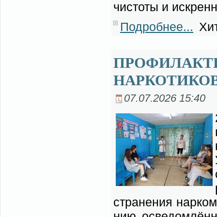
чи­сто­ты и ис­крен­
Подробнее...
Хит
ПРОФИЛАКТ
НАРКОТИКОВ
07.07.2026 15:40
стра­не­ния нар­ко­
нию осве­дом­лён­но