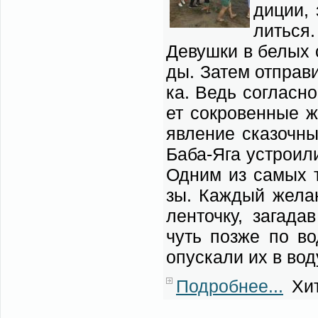
ди­ции, 
лить­ся.
Де­вуш­ки в бе­лых с
ды. За­тем от­пра­ви
ка. Ведь со­глас­но
ет со­кро­вен­ные ж
яв­ле­ние ска­зоч­
Ба­ба-Яга устро­и­л
Од­ним из са­мых тр
зы. Каж­дый же­ла­
лен­точ­ку, за­га­
чуть поз­же по вод
опус­ка­ли их в во­д
Подробнее...
Хит