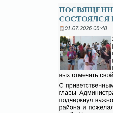
ПОСВЯЩЕНН
СОСТОЯЛСЯ 
01.07.2026 08:48
вых от­ме­чать свой
С при­вет­ствен­ным
гла­вы Адми­ни­стр
под­черк­нул важ­но
рай­о­на и по­же­ла