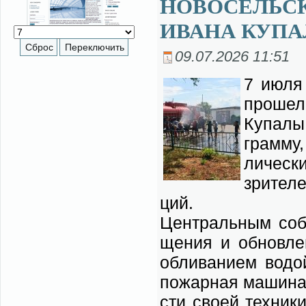
НОВОСЕЛЬС
ИВАНА КУПА
09.07.2026 11:51
7 июля 
про­шел
Ку­па­лы
грам­му,
ли­че­с
зри­те­л
ций.
Цен­траль­ным со­б
ще­ния и об­нов­ле­
об­ли­ва­ни­ем во­
по­жар­ная ма­ши­на
сти сво­ей тех­ни­к