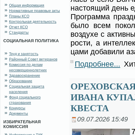
Общая информация
на­сто­я­щий день е
Нормативные правовые акты
Про­грам­ма празд­н
Планы КСО
Контрольная деятельность
бы­ло всем по­ко­л
Отчет КСО
воз­ду­хе с ак­тив­н
Стандарты
СОЦИАЛЬНАЯ ПОЛИТИКА
ро­сти, а ин­тел­лек
ца­ми до­ба­ви­ли а
Труд и занятость
Районный Совет ветеранов
Подробнее...
Хит
Комиссия по делам
несовершеннолетних
Здравоохранение
Образование
ОРЕХОВСКАЯ
Социальная защита
населения
ИВАНА КУПА
Фонд социального
страхования
КВЕСТА
Конкурсы
Документы
09.07.2026 15:49
ИЗБИРАТЕЛЬНАЯ
КОМИССИЯ
7