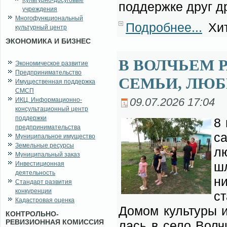
Культурно-досуговые
под­держ­ке друг др
учреждения
Многофункциональный
Подробнее...
Хит
культурный центр
ЭКОНОМИКА И БИЗНЕС
В ВОЛЧЬЕМ 
Экономическое развитие
Предпринимательство
СЕМЬИ, ЛЮБ
Имущественная поддержка
СМСП
ИКЦ. Информационно-
09.07.2026 17:04
консультационный центр
поддержки
8 
предпринимательства
са
Муниципальное имущество
Земельные ресурсы
лю
Муниципальный заказ
шл
Инвестиционная
деятельность
ни
Стандарт развития
конкуренции
ст
Кадастровая оценка
До­мом куль­ту­ры и
КОНТРОЛЬНО-
РЕВИЗИОННАЯ КОМИССИЯ
лась в се­ло Вол­ч