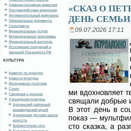
Административная комиссия
«СКАЗ О ПЕТ
Противодействие коррупции
Антимонопольный комплаенс
ДЕНЬ СЕМЬИ
Официальные документы
Сельсоветы
09.07.2026 17:11
Муниципальные услуги
Муниципальные программы
Муниципальный контроль
Исполнение поручений и
указаний Президента РФ
КУЛЬТУРА
Комитет по культуре
Новости культуры
Молодежная политика
Спорт
ми вдох­нов­ля­ет т
Сведения о доходах
свя­ща­ли доб­рые и
Учреждения культуры
Бурлинский районный
В этот день в со­ц
краеведческий музей
Бурлинская детская школа
по­каз — мульт­фи
искусств
сто сказ­ка, а раз­
Библиотечная сеть