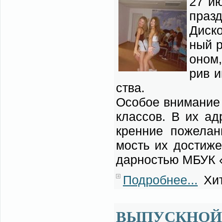
27 ию
празд­
Дис­к
ный ра
о­ном
рив и
ства.
Осо­бое вни­ма­ние 
клас­сов. В их адр
крен­ние по­же­ла­
мость их до­сти­же
дар­но­стью МБУК «
Подробнее...
Хит
ВЫПУСКНОЙ 