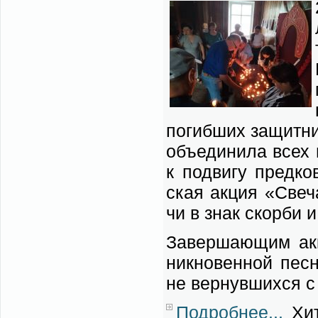
по­гиб­ших за­щит­ни
объ­еди­ни­ла всех 
к по­дви­гу пред­ко
ская ак­ция «Све­ча
чи в знак скор­би и 
За­вер­ша­ю­щим ак
ник­но­вен­ной пес­
не вер­нув­ших­ся с
Подробнее...
Хит