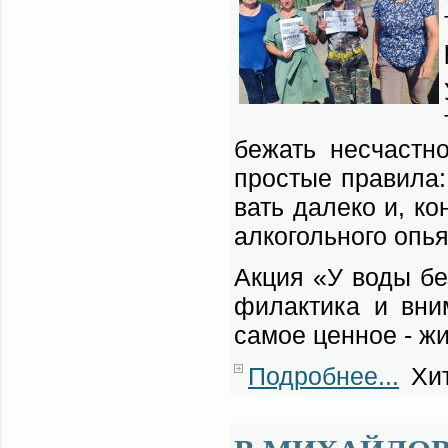
бе­жать не­счаст­но
про­стые пра­ви­ла:
вать да­ле­ко и, ко­
ал­ко­голь­но­го опья
Ак­ция «У во­ды без
фи­лак­ти­ка и вни­
са­мое цен­ное - жи
Подробнее...
Хит