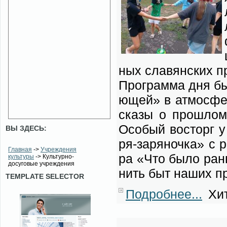
ных сла­вян­ских пр
Про­грам­ма дня бы­
ю­щей» в ат­мо­сфе­
ска­зы о про­шлом,
Осо­бый вос­торг у 
ВЫ ЗДЕСЬ:
ря-за­ря­ноч­ка» с р
Главная
->
Учреждения
ра «Что бы­ло рань
культуры
-> Культурно-
досуговые учреждения
нить быт на­ших пр
TEMPLATE SELECTOR
Подробнее...
Хит