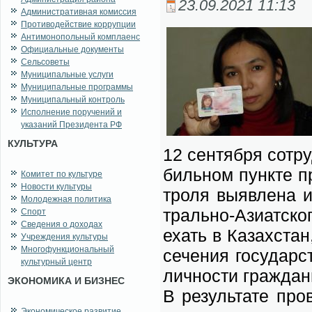
23.09.2021 11:13
Административная комиссия
Противодействие коррупции
Антимонопольный комплаенс
Официальные документы
Сельсоветы
Муниципальные услуги
Муниципальные программы
Муниципальный контроль
Исполнение поручений и
указаний Президента РФ
КУЛЬТУРА
12 сен­тяб­ря со­тру
биль­ном пунк­те пр
Комитет по культуре
Новости культуры
тро­ля вы­яв­ле­на 
Молодежная политика
траль­но-Ази­ат­ско­
Спорт
Сведения о доходах
ехать в Ка­зах­стан
Учреждения культуры
Многофункциональный
се­че­ния го­су­дар­
культурный центр
лич­но­сти граж­да­н
ЭКОНОМИКА И БИЗНЕС
В ре­зуль­та­те про
Экономическое развитие