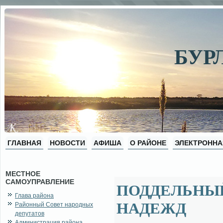
БУР
ГЛАВНАЯ
НОВОСТИ
АФИША
О РАЙОНЕ
ЭЛЕКТРОННА
МЕСТНОЕ
САМОУПРАВЛЕНИЕ
ПОДДЕЛЬНЫЙ
Глава района
НАДЕЖД
Районный Совет народных
депутатов
Администрация района