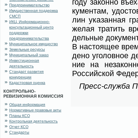
го­ду за­кон­но въе
Предпринимательство
ку­мен­там, удо­сто
Имущественная поддержка
СМСП
лин ука­зан­ная гра
ИКЦ. Информационно-
же­лая тра­тить вре
консультационный центр
поддержки
дель­ные до­ку­мен­
предпринимательства
Муниципальное имущество
В на­сто­я­щее вре­
Земельные ресурсы
де­но уго­лов­ное д
Муниципальный заказ
Инвестиционная
ние на не­за­кон­но
деятельность
Рос­сий­ской Фе­де­
Стандарт развития
конкуренции
Кадастровая оценка
Пресс-служ­ба По
КОНТРОЛЬНО-
РЕВИЗИОННАЯ КОМИССИЯ
Общая информация
Нормативные правовые акты
Планы КСО
Контрольная деятельность
Отчет КСО
Стандарты