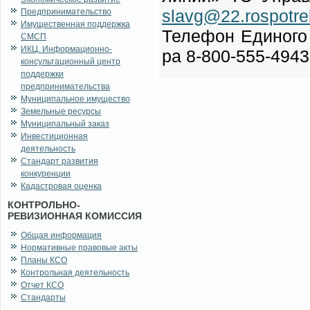
slavg@22.rospotre
Предпринимательство
Имущественная поддержка
Те­ле­фон Еди­но­го 
СМСП
ИКЦ. Информационно-
ра 8-800-555-4943
консультационный центр
поддержки
предпринимательства
Муниципальное имущество
Земельные ресурсы
Муниципальный заказ
Инвестиционная
деятельность
Стандарт развития
конкуренции
Кадастровая оценка
КОНТРОЛЬНО-
РЕВИЗИОННАЯ КОМИССИЯ
Общая информация
Нормативные правовые акты
Планы КСО
Контрольная деятельность
Отчет КСО
Стандарты