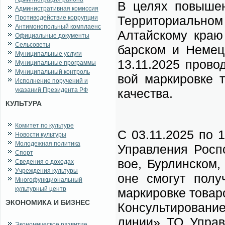
В це­лях по­вы­ше­
Административная комиссия
Тер­ри­то­ри­аль­но
Противодействие коррупции
Антимонопольный комплаенс
Ал­тай­ско­му краю 
Официальные документы
Сельсоветы
бар­ском и Не­мец
Муниципальные услуги
13.11.2025 про­во­
Муниципальные программы
Муниципальный контроль
вой мар­ки­ров­ке 
Исполнение поручений и
указаний Президента РФ
ка­че­ства.
КУЛЬТУРА
Комитет по культуре
С 03.11.2025 по 13
Новости культуры
Молодежная политика
Управ­ле­ния Ро­спо
Спорт
вое, Бур­лин­ском,
Сведения о доходах
Учреждения культуры
оне смо­гут по­лу­
Многофункциональный
культурный центр
мар­ки­ров­ке то­ва­р
ЭКОНОМИКА И БИЗНЕС
Кон­суль­ти­ро­ва­ни
ли­нии» ТО Управ­
Экономическое развитие