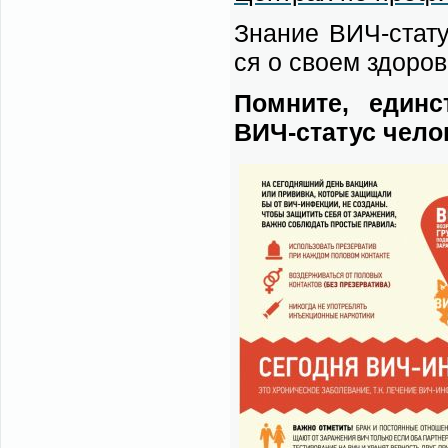
Зна­ние ВИЧ-ста­ту­
ся о сво­ем здо­ро­
Помни­те, един­с
ВИЧ-ста­тус че­ло­