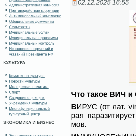
02.12.2025 16:55
Административная комиссия
Противодействие коррупции
Антимонопольный комплаенс
Официальные документы
Сельсоветы
Муниципальные услуги
Муниципальные программы
Муниципальный контроль
Исполнение поручений и
указаний Президента РФ
КУЛЬТУРА
Комитет по культуре
Новости культуры
Молодежная политика
Что та­кое ВИЧ 
Спорт
Сведения о доходах
Учреждения культуры
В
ИРУС (от лат. vi
Многофункциональный
рая па­ра­зи­ти­ру­е
культурный центр
ЭКОНОМИКА И БИЗНЕС
мов.
Экономическое развитие