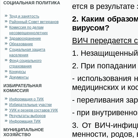
СОЦИАЛЬНАЯ ПОЛИТИКА
ет­ся в ре­зуль­та­т
Труд и занятость
2. Ка­ким об­ра­зо
Районный Совет ветеранов
ви­ру­сом?
Комиссия по делам
несовершеннолетних
ВИЧ пе­ре­да­ет­ся с
Здравоохранение
Образование
Социальная защита
1. Не­за­щи­щен­ный
населения
Фонд социального
2. При по­па­да­нии 
страхования
Конкурсы
- ис­поль­зо­ва­ния 
Документы
ме­ди­цин­ских и кос
ИЗБИРАТЕЛЬНАЯ
КОМИССИЯ
- пе­ре­ли­ва­ния за
Информация о ТИК
Избирательные участки
УИК и резерв составов УИК
- при внут­ри­вен­но
Результаты выборов
Информация ТИК
3. От ВИЧ-ин­фи­ци­
МУНИЦИПАЛЬНОЕ
мен­но­сти, ро­дов,
ХОЗЯЙСТВО