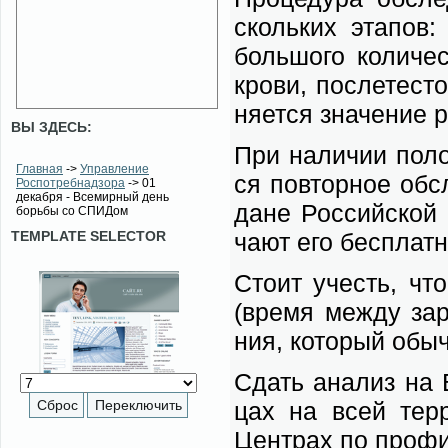
сколь­ких эта­пов: 
боль­шо­го ко­ли­че­
кро­ви, по­сле­те­ст
ня­ет­ся зна­че­ние р
ВЫ ЗДЕСЬ:
При на­ли­чии по­ло­
Главная
->
Управление
ся по­втор­ное об­с
Роспотребнадзора
-> 01
декабря - Всемирный день
дане Рос­сий­ской Ф
борьбы со СПИДом
TEMPLATE SELECTOR
ча­ют его бес­плат­н
Сто­ит учесть, что с
(вре­мя меж­ду за­
ния, ко­то­рый обыч­
Сдать ана­лиз на В
цах на всей тер­ри
Цен­трах по про­фи