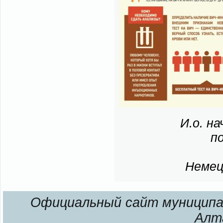
И.о. на
по
Не­мец
Официальный сайт муниципал
Алт