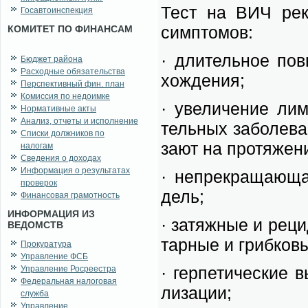
Тест на ВИЧ ре­ко
Госавтоинспекция
симп­то­мов:
КОМИТЕТ ПО ФИНАНСАМ
· дли­тель­ное по­в
Бюджет района
Расходные обязательства
хож­де­ния;
Перспективный фин. план
Комиссия по недоимке
· уве­ли­че­ние лим
Нормативные акты
Анализ, отчеты и исполнение
тель­ных за­боле­ва
Списки должников по
за­ют на про­тя­же­н
налогам
Сведения о доходах
Информация о результатах
· не­пре­кра­ща­ю­щ
проверок
дель;
Финансовая грамотность
ИНФОРМАЦИЯ ИЗ
· за­тяж­ные и ре­ци
ВЕДОМСТВ
тар­ные и гриб­ко­в
Прокуратура
Управление ФСБ
· гер­пе­ти­че­ские 
Управление Росреестра
Федеральная налоговая
ли­за­ции;
служба
Управление