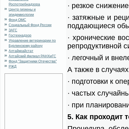
· рез­кое сни­же­ние
Роспотребнадзора
Центр гигиены и
эпидемиологии
· за­тяж­ные и ре­ц
Фонд ОМС
под­да­ю­щи­е­ся обы
Социальный Фонд России
ЗАГС
Гостехнадзор
· хро­ни­че­ские во
Управление ветеринарии по
ре­про­дук­тив­ной с
Бурлинскому району
Алтайкрайстат
· ле­гоч­ный и вне­ле
Алтайский филиал РАНХиГС
Фонд "Защитники Отечества"
РЖД
А так­же в слу­ча­ях
· под­го­тов­ки к опе
· ча­стых слу­чай­ны
· при пла­ни­ро­ва­н
5. Как про­хо­дит 
Про­це­ду­ра об­сл