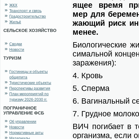
я­щее вре­мя при­
ЖКХ
Транспорт и связь
мер для бе­ре­мен
Градостроительство
жа­ю­щий риск ин­
Жильё
ме­нее.
СЕЛЬСКОЕ ХОЗЯЙСТВО
Био­ло­ги­че­ские ж
Сводки
Новости
си­маль­ной кон­цен
ТУРИЗМ
за­ра­же­ния):
Гостиницы и объекты
4. Кровь
общепита
Туристические объекты
5. Спер­ма
Перспективы развития
План мероприятий по
6. Ва­ги­наль­ный се
туризму 2026-2030 гг.
ПОГРАНИЧНОЕ
7. Груд­ное мо­ло­ко
УПРАВЛЕНИЕ ФСБ
Об управлении
ВИЧ по­ги­ба­ет в т
Новости
Нормативные акты
ор­га­низ­ма, ес­ли о
Материалы