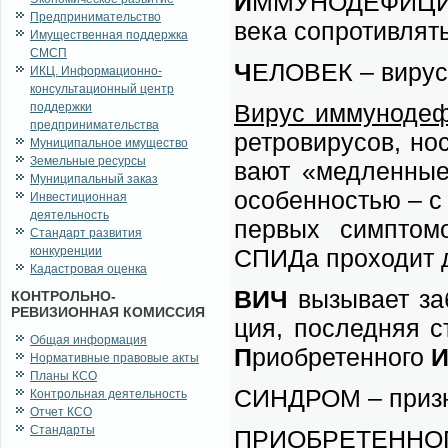
И
ММУНОДЕФИЦИТ – с
Предпринимательство
ве­ка со­про­тив­лят
Имущественная поддержка
СМСП
Ч
ЕЛОВЕК – ви­рус ж
ИКЦ. Информационно-
консультационный центр
Ви­рус им­му­но­де­ф
поддержки
предпринимательства
ре­тро­ви­ру­сов, н
Муниципальное имущество
Земельные ресурсы
ва­ют «мед­лен­ные»
Муниципальный заказ
осо­бен­но­стью – с
Инвестиционная
деятельность
пер­вых симп­то­м
Стандарт развития
конкуренции
СПИДа про­хо­дит д
Кадастровая оценка
ВИЧ
вы­зы­ва­ет за
КОНТРОЛЬНО-
РЕВИЗИОННАЯ КОМИССИЯ
ция, по­след­няя с
Общая информация
П
ри­об­ре­тен­но­го
Нормативные правовые акты
Планы КСО
СИНДРОМ – при­знак
Контрольная деятельность
Отчет КСО
Стандарты
ПРИОБРЕТЕННОГО – 