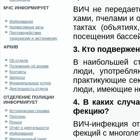
ВИЧ не пе­ре­да­ет­
МЧС ИНФОРМИРУЕТ
ха­ми, пче­ла­ми и 
Информация
так­тах (объ­я­ти­я
Нормативные акты
Противодействие
по­се­ще­ния бас­сей
терроризму и экстремизму
АРХИВ
3. Кто под­вер­жен
В наи­боль­шей сте
Об отделе
Положение об архиве
лю­ди, упо­треб­ля­
Контакты
Запросы
прак­ти­ку­ю­щие се
Муниципальные услуги
лю­ди, име­ю­щие не
Деятельность отдела
ОТДЕЛЕНИЕ ПОЛИЦИИ
4. В ка­ких слу­ч
ИНФОРМИРУЕТ
фек­цию?
Историческая справка
Персоны
ВИЧ-ин­фек­ция от­
Розыск
Отчёт о деятельности
фек­ций с мно­го­ле
Информация
Миграционный пункт