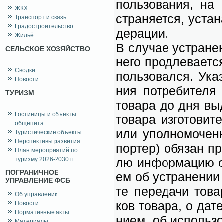
поль­зо­ва­ния, на 
ЖКХ
стра­ня­ет­ся, уста­
Транспорт и связь
Градостроительство
де­ра­ции.
Жильё
В слу­чае устра­не­
СЕЛЬСКОЕ ХОЗЯЙСТВО
не­го про­дле­ва­ет­с
Сводки
поль­зо­вал­ся. Ука
Новости
ния по­тре­би­те­ля
ТУРИЗМ
то­ва­ра до дня вы­
Гостиницы и объекты
то­ва­ра из­го­то­ви­
общепита
или упол­но­мо­чен­
Туристические объекты
Перспективы развития
пор­тер) обя­зан пр
План мероприятий по
туризму 2026-2030 гг.
лю ин­фор­ма­цию о 
ПОГРАНИЧНОЕ
ем об устра­не­нии 
УПРАВЛЕНИЕ ФСБ
те пе­ре­да­чи то­в
Об управлении
ков то­ва­ра, о да­т
Новости
Нормативные акты
ни­ем, об ис­поль­зо
Материалы