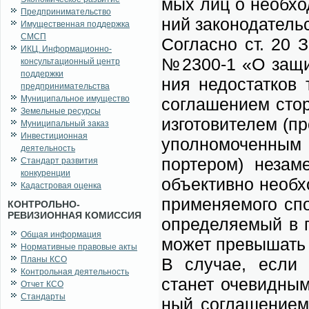
мых лиц о не­об­хо­
Предпринимательство
ний за­ко­но­да­тель
Имущественная поддержка
СМСП
Со­глас­но ст. 20 З
ИКЦ. Информационно-
№2300-1 «О за­щи­т
консультационный центр
поддержки
ния не­до­стат­ков
предпринимательства
Муниципальное имущество
со­гла­ше­ни­ем сто
Земельные ресурсы
из­го­то­ви­те­лем (п
Муниципальный заказ
Инвестиционная
упол­но­мо­чен­ным
деятельность
пор­те­ром) не­за­
Стандарт развития
конкуренции
объ­ек­тив­но не­об
Кадастровая оценка
при­ме­ня­е­мо­го сп
КОНТРОЛЬНО-
РЕВИЗИОННАЯ КОМИССИЯ
опре­де­ля­е­мый в 
Общая информация
мо­жет пре­вы­шать
Нормативные правовые акты
Планы КСО
В слу­чае, ес­ли в
Контрольная деятельность
станет оче­вид­ным
Отчет КСО
Стандарты
ный со­гла­ше­ни­ем