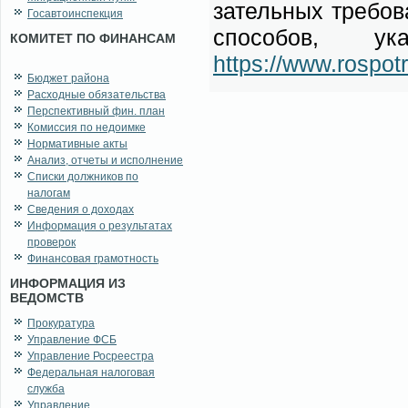
за­тель­ных тре­бо­в
Госавтоинспекция
спо­со­бов, у
КОМИТЕТ ПО ФИНАНСАМ
https://www.rospot
Бюджет района
Расходные обязательства
Перспективный фин. план
Комиссия по недоимке
Нормативные акты
Анализ, отчеты и исполнение
Списки должников по
налогам
Сведения о доходах
Информация о результатах
проверок
Финансовая грамотность
ИНФОРМАЦИЯ ИЗ
ВЕДОМСТВ
Прокуратура
Управление ФСБ
Управление Росреестра
Федеральная налоговая
служба
Управление