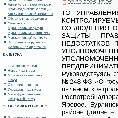
03.12.2025 17:06
Административная комиссия
Противодействие коррупции
ТО УПРАВЛЕНИ
Антимонопольный комплаенс
КОНТРОЛИР
Официальные документы
Сельсоветы
СОБЛЮДЕНИЯ О
Муниципальные услуги
Муниципальные программы
ЗАЩИТЫ ПРАВ
Муниципальный контроль
НЕДОСТАТКОВ 
Исполнение поручений и
указаний Президента РФ
УПОЛНОМО
КУЛЬТУРА
УПОЛНОМО
ПРЕДПРИНИМАТЕ
Комитет по культуре
Новости культуры
Ру­ко­вод­ству­ясь 
Молодежная политика
№248-ФЗ «О го­су­д
Спорт
Сведения о доходах
паль­ном кон­тро­л
Учреждения культуры
Многофункциональный
Ро­спо­треб­над­зо­р
культурный центр
Яро­вое, Бур­лин­с
ЭКОНОМИКА И БИЗНЕС
рай­оне (да­лее – Т
Экономическое развитие