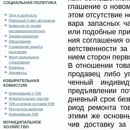
СОЦИАЛЬНАЯ ПОЛИТИКА
гла­ше­ние о но­вом
этом от­сут­ствие н
Труд и занятость
Районный Совет ветеранов
ва­ра за­пас­ных ча­
Комиссия по делам
или по­доб­ные при­
несовершеннолетних
Здравоохранение
ния со­гла­ше­ния о
Образование
вет­ствен­но­сти за
Социальная защита
населения
ни­ем сто­рон пер­во
Фонд социального
страхования
В от­но­ше­нии то­ва
Конкурсы
про­да­вец ли­бо уп
Документы
чен­ный ин­ди­ви­
ИЗБИРАТЕЛЬНАЯ
КОМИССИЯ
предъ­яв­ле­нии по­
Информация о ТИК
днев­ный срок без­в
Избирательные участки
УИК и резерв составов УИК
ри­од ре­мон­та то­
Результаты выборов
эти­ми же ос­нов­ны
Информация ТИК
МУНИЦИПАЛЬНОЕ
чив до­став­ку за 
ХОЗЯЙСТВО