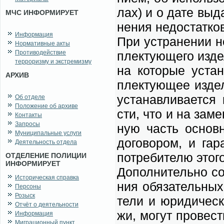
лах) и о да­те вы­да
МЧС ИНФОРМИРУЕТ
не­ния не­до­стат­ков
Информация
При устра­не­нии не
Нормативные акты
Противодействие
плек­ту­ю­ще­го из­д
терроризму и экстремизму
на ко­то­рые уста­
АРХИВ
плек­ту­ю­щее из­де
уста­нав­ли­ва­ет­с
Об отделе
Положение об архиве
сти, что и на за­ме
Контакты
Запросы
ную часть ос­нов­н
Муниципальные услуги
до­го­во­ром, и га­
Деятельность отдела
по­тре­би­те­лю это­
ОТДЕЛЕНИЕ ПОЛИЦИИ
ИНФОРМИРУЕТ
До­пол­ни­тель­но со
Историческая справка
ния обя­за­тель­ных
Персоны
Розыск
те­ли и юри­ди­че­с
Отчёт о деятельности
жи, мо­гут про­ве­с
Информация
Миграционный пункт