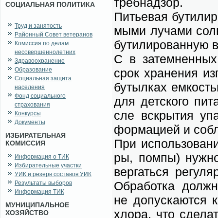
треб­над­зор.
СОЦИАЛЬНАЯ ПОЛИТИКА
Пи­тье­вая бу­ти­ли
Труд и занятость
мы­ми лу­ча­ми солн
Районный Совет ветеранов
бу­ти­ли­ро­ван­ную
Комиссия по делам
несовершеннолетних
С в за­тем­нен­ных,
Здравоохранение
Образование
срок хра­не­ния из­г
Социальная защита
бу­тыл­ках ем­ко­ст
населения
Фонд социального
для дет­ско­го пи­
страхования
сле вскры­тия упа­
Конкурсы
Документы
фор­ма­ци­ей и со­бл
ИЗБИРАТЕЛЬНАЯ
При ис­поль­зо­ва­н
КОМИССИЯ
ры, пом­пы) нуж­н
Информация о ТИК
Избирательные участки
вер­гать­ся ре­гу­л
УИК и резерв составов УИК
Об­ра­бот­ка долж­н
Результаты выборов
Информация ТИК
не до­пус­ка­ют­ся 
МУНИЦИПАЛЬНОЕ
хло­ра, что сде­лат
ХОЗЯЙСТВО