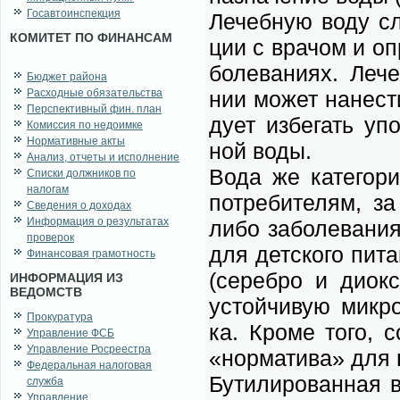
Госавтоинспекция
Ле­чеб­ную во­ду сл
КОМИТЕТ ПО ФИНАНСАМ
ции с вра­чом и опр
боле­ва­ни­ях. Ле­ч
Бюджет района
Расходные обязательства
нии мо­жет на­не­сти
Перспективный фин. план
ду­ет из­бе­гать упо
Комиссия по недоимке
Нормативные акты
ной во­ды.
Анализ, отчеты и исполнение
Во­да же ка­те­го­
Списки должников по
налогам
по­тре­би­те­лям, з
Сведения о доходах
Информация о результатах
ли­бо за­боле­ва­ни
проверок
для дет­ско­го пи­т
Финансовая грамотность
(се­реб­ро и ди­ок­
ИНФОРМАЦИЯ ИЗ
ВЕДОМСТВ
устой­чи­вую мик­ро
Прокуратура
ка. Кро­ме то­го, 
Управление ФСБ
Управление Росреестра
«нор­ма­ти­ва» для 
Федеральная налоговая
Бу­ти­ли­ро­ван­ная
служба
Управление