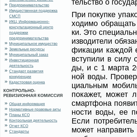
тель­ство о го­су­да
Предпринимательство
Имущественная поддержка
При по­куп­ке упа­к
СМСП
хо­ди­мо об­ра­щать
ИКЦ. Информационно-
консультационный центр
ки. Это спе­ци­аль­
поддержки
предпринимательства
из­во­ди­те­ли обя­
Муниципальное имущество
фи­ка­ции каж­дой е
Земельные ресурсы
Муниципальный заказ
всту­пи­ли в си­лу 
Инвестиционная
ды, и с 1 мар­та 2
деятельность
Стандарт развития
ной во­ды. Про­ве­
конкуренции
Кадастровая оценка
ци­аль­ным мо­бил
КОНТРОЛЬНО-
по­ка­жет, мо­жет 
РЕВИЗИОННАЯ КОМИССИЯ
смарт­фо­на по­явит­
Общая информация
Нормативные правовые акты
но­сти во­ды, ее п
Планы КСО
Ес­ли по­тре­би­тел
Контрольная деятельность
Отчет КСО
мо­жет на­пра­вить
Стандарты