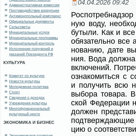
04.04.2026 09:42
Административная комиссия
Противодействие коррупции
Ро­спо­треб­над­зор 
Антимонопольный комплаенс
ную во­ду, не­об­хо
Официальные документы
Сельсоветы
бу­ты­ли. Как и вс
Муниципальные услуги
Муниципальные программы
обя­за­тель­но все 
Муниципальный контроль
но­ва­нию, да­те вы
Исполнение поручений и
указаний Президента РФ
ния. Во­да долж­на 
КУЛЬТУРА
вклю­че­ний. По­тре
озна­ко­мить­ся с с
Комитет по культуре
Новости культуры
и по­лу­чить всю н
Молодежная политика
вы­бо­ра то­ва­ра. В
Спорт
Сведения о доходах
ской Фе­де­ра­ции н
Учреждения культуры
Многофункциональный
дол­жен пред­ста­ви
культурный центр
под­твер­жда­ю­щие 
ЭКОНОМИКА И БИЗНЕС
цию о со­от­вет­ств
Экономическое развитие