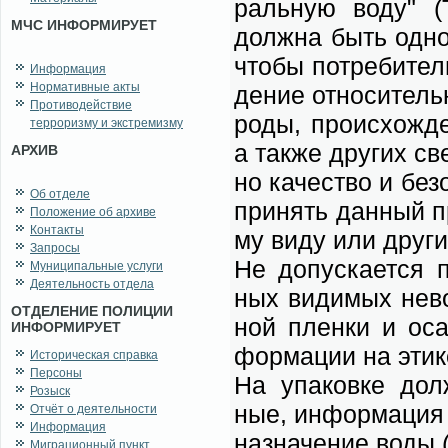
раль­ную во­ду" 
МЧС ИНФОРМИРУЕТ
долж­на быть од­но­
чтобы по­тре­би­те
Информация
Нормативные акты
де­ние от­но­си­тель
Противодействие
ро­ды, про­ис­хож­де
терроризму и экстремизму
а так­же дру­гих све
АРХИВ
но ка­че­ство и без
Об отделе
при­нять дан­ный пр
Положение об архиве
Контакты
му ви­ду или дру­гим
Запросы
Не до­пус­ка­ет­ся 
Муниципальные услуги
Деятельность отдела
ных ви­ди­мых не­во
ОТДЕЛЕНИЕ ПОЛИЦИИ
ной плен­ки и осад
ИНФОРМИРУЕТ
фор­ма­ции на эти­к
Историческая справка
Персоны
На упа­ков­ке долж
Розыск
ные, ин­фор­ма­ция о
Отчёт о деятельности
Информация
на­зна­че­ние во­ды 
Миграционный пункт