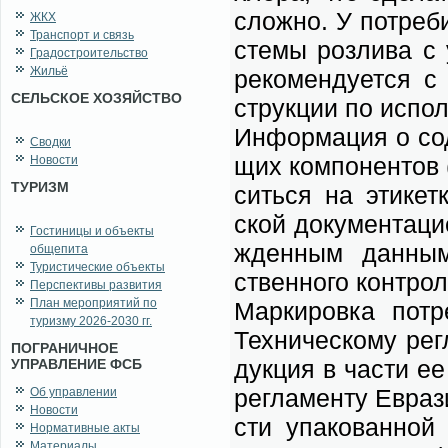
слож­но. У по­тре­б
ЖКХ
Транспорт и связь
сте­мы роз­ли­ва с 
Градостроительство
Жильё
ре­ко­мен­ду­ет­ся с
СЕЛЬСКОЕ ХОЗЯЙСТВО
струк­ции по ис­поль
Ин­фор­ма­ция о со­
Сводки
щих ком­по­нен­тов
Новости
ТУРИЗМ
сить­ся на эти­кет­
ской до­ку­мен­та­ци
Гостиницы и объекты
жден­ным дан­ны­ми
общепита
Туристические объекты
ствен­но­го кон­тро­
Перспективы развития
План мероприятий по
Мар­ки­ров­ка по­тр
туризму 2026-2030 гг.
Тех­ни­че­ско­му ре­
ПОГРАНИЧНОЕ
дук­ция в ча­сти ее
УПРАВЛЕНИЕ ФСБ
ре­гла­мен­ту Еврази
Об управлении
Новости
сти упа­ко­ван­ной
Нормативные акты
Материалы