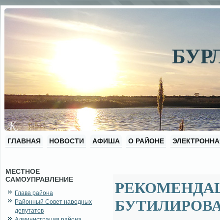
БУР
ГЛАВНАЯ
НОВОСТИ
АФИША
О РАЙОНЕ
ЭЛЕКТРОННА
МЕСТНОЕ
САМОУПРАВЛЕНИЕ
РЕКОМЕНДАЦ
Глава района
БУТИЛИРОВ
Районный Совет народных
депутатов
Администрация района