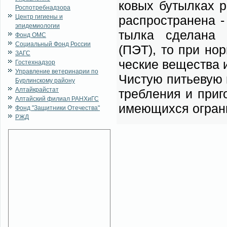
ко­вых бу­тыл­ках р
Роспотребнадзора
Центр гигиены и
рас­про­стра­не­на 
эпидемиологии
тыл­ка сде­ла­на из
Фонд ОМС
Социальный Фонд России
(ПЭТ), то при нор­м
ЗАГС
че­ские ве­ще­ства 
Гостехнадзор
Управление ветеринарии по
Чи­стую пи­тье­вую 
Бурлинскому району
Алтайкрайстат
треб­ле­ния и при­г
Алтайский филиал РАНХиГС
име­ю­щих­ся огра­ни
Фонд "Защитники Отечества"
РЖД