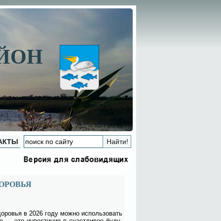
АЙОН
АКТЫ
ОРОВЬЯ
о­ро­вья в 2026 го­ду мож­но ис­поль­зо­вать
е — это ин­ве­сти­ция в счаст­ли­вое бу­ду­