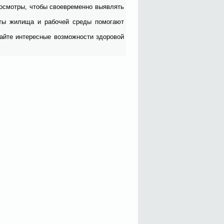
ие осмот­ры, чтобы своевре­мен­но вы­яв­лять
­ты жи­ли­ща и ра­бо­чей сре­ды по­мо­га­ют
й­те ин­те­рес­ные воз­мож­но­сти здо­ро­вой