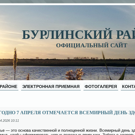
БУРЛИНСКИЙ Р
ОФИЦИАЛЬНЫЙ САЙТ
 РАЙОНЕ
ЭЛЕКТРОННАЯ ПРИЕМНАЯ
ФОТОГАЛЕРЕЯ
КОНТ
ОДНО 7 АПРЕЛЯ ОТМЕЧАЕТСЯ ВСЕМИРНЫЙ ДЕНЬ ЗД
4.2026 10:11
вье — это ос­но­ва ка­че­ствен­ной и пол­но­цен­ной жиз­ни. Все­мир­ный день зд
­мул, чтобы сфор­ми­ро­вать но­вые по­лез­ные при­выч­ки. За­бо­та о здо­ро­вь