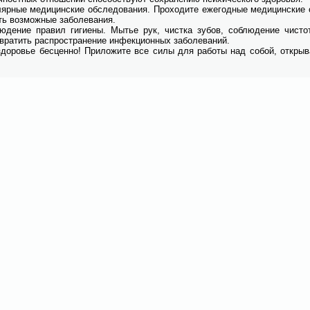
­ляр­ные ме­ди­цин­ские об­сле­до­ва­ния. Про­хо­ди­те еже­год­ные ме­ди­цин­ск
ть воз­мож­ные за­боле­ва­ния.
ю­де­ние пра­вил ги­ги­е­ны. Мы­тье рук, чист­ка зу­бов, со­блю­де­ние чи­сто
вра­тить рас­про­стра­не­ние ин­фек­ци­он­ных за­боле­ва­ний.
до­ро­вье бес­цен­но! При­ло­жи­те все си­лы для ра­бо­ты над со­бой, от­кры­ва