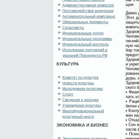
щее.
Административная комиссия
Противодействие коррупции
Де­виз 
Антимонопольный комплаенс
Этот де
Официальные документы
за­щи­т
жи­вать
Сельсоветы
Здо­ро­
Муниципальные услуги
Че­ло­в
Муниципальные программы
че­ский
Муниципальный контроль
ную на­
Исполнение поручений и
бор то­
предот­
указаний Президента РФ
Здо­ро­
КУЛЬТУРА
и укреп
Че­ло­в
ро­ван­
Комитет по культуре
ду­ры, 
Здо­ро­
Новости культуры
ско­го 
Молодежная политика
• Физи­
Спорт
чать хо
Сведения о доходах
• Ра­ци
Учреждения культуры
бел­ки 
• Кон­т
Многофункциональный
жен на­
культурный центр
• От­ка
• Сон и
ЭКОНОМИКА И БИЗНЕС
ча­сов 
• Пси­х
меж­лич
Экономическое развитие