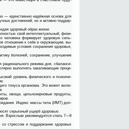
ство — един­ствен­но на­дёж­ная ос­но­ва для
уч­ных до­сти­же­ний, но и ак­тив­но под­дер­
ю­дая здо­ро­вый об­раз жиз­ни.
ол­но­стью свой ин­тел­лек­ту­аль­ный, физи­
го че­ло­ве­ка фор­ми­ру­ет здо­ро­вую силь­
ое от­но­ше­ние к се­бе и окру­жа­ю­щим, вы­
­хо­ди­мые усло­вия со­хра­не­ния здо­ро­вья,
­ти­ку бо­лез­ней, со­хра­не­ние, улуч­ше­ние
 ра­цио­наль­но­го ре­жи­ма дня, сба­лан­си­
у­ляр­но вы­пол­нять за­ка­ли­ва­ю­щие про­це­
со­кий уро­вень физи­че­ско­го и пси­хи­че­
ям:
е­го то­ну­са ор­га­низ­ма. Это мо­жет вклю­
е.
к­ты, ово­щи, цель­но­зер­но­вые про­дук­ты,
и­ров.
­до­еда­ния. Ин­декс мас­сы те­ла (ИМТ) дол­
а­но­сят се­рьез­ный ущерб здо­ро­вью.
вия. Взрос­лым ре­ко­мен­ду­ет­ся спать 7—9
­ся со стрес­сом и под­дер­жа­ние здо­ро­вых