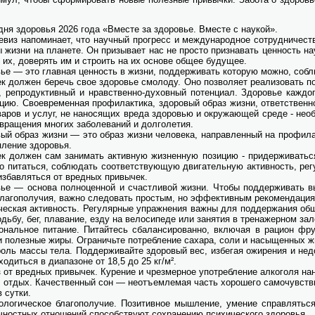
дня здо­ро­вья 2026 го­да «Вме­сте за здо­ро­вье. Вме­сте с на­у­кой».
­виз на­по­ми­на­ет, что на­уч­ный про­гресс и меж­ду­на­род­ное со­труд­ни­че­
ы жиз­ни на пла­не­те. Он при­зы­ва­ет нас не про­сто при­зна­вать цен­ность на­
 их, до­ве­рять им и стро­ить на их ос­но­ве об­щее бу­ду­щее.
вье — это глав­ная цен­ность в жиз­ни, под­дер­жи­вать ко­то­рую мож­но, со­бл
ек дол­жен бе­речь свое здо­ро­вье смо­ло­ду. Оно поз­во­ля­ет ре­а­ли­зо­вать п
, ре­про­дук­тив­ный и нрав­ствен­но-ду­хов­ный по­тен­ци­ал. Здо­ро­вье каж­до­
цию. Своевре­мен­ная про­фи­лак­ти­ка, здо­ро­вый об­раз жиз­ни, от­вет­ствен­н
ва­ров и услуг, не на­но­ся­щих вре­да здо­ро­вью и окру­жа­ю­щей сре­де - не­об
вра­ще­ния мно­гих за­боле­ва­ний и дол­го­ле­тия.
вый об­раз жиз­ни — это об­раз жиз­ни че­ло­ве­ка, на­прав­лен­ный на про­фи­лак
­ле­ние здо­ро­вья.
ек дол­жен сам за­ни­мать ак­тив­ную жиз­нен­ную по­зи­цию - при­дер­жи­вать­ся
но пи­тать­ся, со­блю­дать со­от­вет­ству­ю­щую дви­га­тель­ную ак­тив­ность, ре­г
из­бав­лять­ся от вред­ных при­вы­чек.
вье — ос­но­ва пол­но­цен­ной и счаст­ли­вой жиз­ни. Чтобы под­дер­жи­вать вы­
бла­го­по­лу­чия, важ­но сле­до­вать про­стым, но эф­фек­тив­ным ре­ко­мен­да­ци­
че­ская ак­тив­ность. Ре­гу­ляр­ные упраж­не­ния важ­ны для под­дер­жа­ния об­щ
дь­бу, бег, пла­ва­ние, ез­ду на ве­ло­си­пе­де или за­ня­тия в тре­на­жер­ном за­л
о­наль­ное пи­та­ние. Пи­тай­тесь сба­лан­си­ро­ван­но, вклю­чая в ра­ци­он фру
и по­лез­ные жи­ры. Огра­ничь­те по­треб­ле­ние са­ха­ра, со­ли и на­сы­щен­ных ж
роль мас­сы те­ла. Под­дер­жи­вай­те здо­ро­вый вес, из­бе­гая ожи­ре­ния и не
хо­дить­ся в диа­па­зоне от 18,5 до 25 кг/м².
з от вред­ных при­вы­чек. Ку­ре­ние и чрез­мер­ное упо­треб­ле­ние ал­ко­го­ля н
 от­дых. Ка­че­ствен­ный сон — не­отъ­ем­ле­мая часть хо­ро­ше­го са­мо­чув­ст
в сут­ки.
о­ло­ги­че­ское бла­го­по­лу­чие. По­зи­тив­ное мыш­ле­ние, уме­ние справ­лять
­ност­ных от­но­ше­ний спо­соб­ству­ют со­хра­не­нию пси­хи­че­ско­го здо­ро­вья.