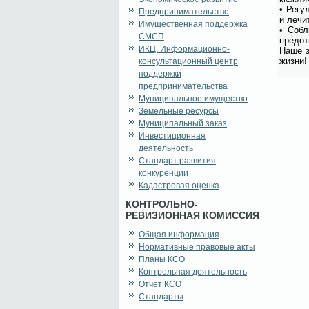
• Ре­гу
Предпринимательство
и ле­чи
Имущественная поддержка
• Со­бл
СМСП
предот­
ИКЦ. Информационно-
На­ше з
жиз­ни!
консультационный центр
поддержки
предпринимательства
Муниципальное имущество
Земельные ресурсы
Муниципальный заказ
Инвестиционная
деятельность
Стандарт развития
конкуренции
Кадастровая оценка
КОНТРОЛЬНО-
РЕВИЗИОННАЯ КОМИССИЯ
Общая информация
Нормативные правовые акты
Планы КСО
Контрольная деятельность
Отчет КСО
Стандарты