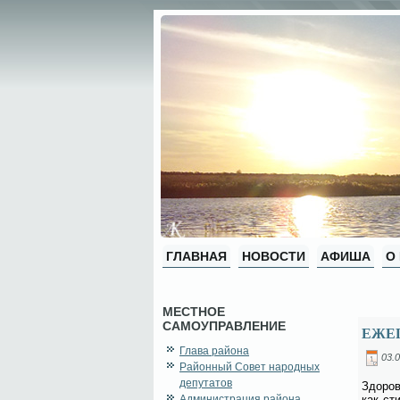
ГЛАВНАЯ
НОВОСТИ
АФИША
О
МЕСТНОЕ
САМОУПРАВЛЕНИЕ
ЕЖЕГ
Глава района
03.0
Районный Совет народных
депутатов
Здо­ро­
Администрация района
как сти