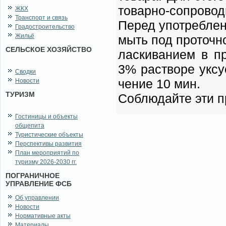
то­вар­но-со­про­во­
ЖКХ
Транспорт и связь
Пе­ред упо­треб­ле­
Градостроительство
Жильё
мыть под про­точ­н
СЕЛЬСКОЕ ХОЗЯЙСТВО
лас­ки­ва­ни­ем в п
3% рас­тво­ре ук­су
Сводки
че­ние 10 мин.
Новости
ТУРИЗМ
Со­блю­дай­те эти п
Гостиницы и объекты
общепита
Туристические объекты
Перспективы развития
План мероприятий по
туризму 2026-2030 гг.
ПОГРАНИЧНОЕ
УПРАВЛЕНИЕ ФСБ
Об управлении
Новости
Нормативные акты
Материалы