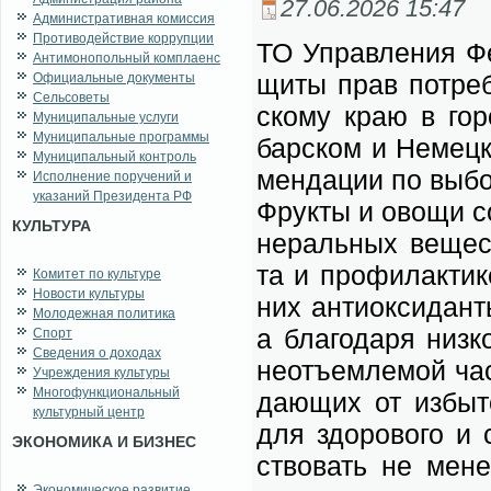
27.06.2026 15:47
Административная комиссия
Противодействие коррупции
ТО Управ­ле­ния Фе
Антимонопольный комплаенс
щи­ты прав по­тре­б
Официальные документы
Сельсоветы
ско­му краю в го­р
Муниципальные услуги
Муниципальные программы
бар­ском и Не­мец­к
Муниципальный контроль
мен­да­ции по вы­бо
Исполнение поручений и
указаний Президента РФ
Фрук­ты и ово­щи со
КУЛЬТУРА
не­раль­ных ве­щест
та и про­фи­лак­ти­
Комитет по культуре
Новости культуры
них ан­ти­ок­си­дан­
Молодежная политика
а бла­го­да­ря низ­
Спорт
Сведения о доходах
не­отъ­ем­ле­мой ча
Учреждения культуры
Многофункциональный
да­ю­щих от из­бы­т
культурный центр
для здо­ро­во­го и 
ЭКОНОМИКА И БИЗНЕС
ство­вать не ме­н
Экономическое развитие