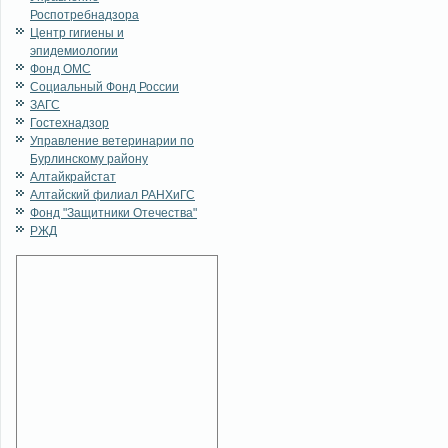
Роспотребнадзора
Центр гигиены и
эпидемиологии
Фонд ОМС
Социальный Фонд России
ЗАГС
Гостехнадзор
Управление ветеринарии по
Бурлинскому району
Алтайкрайстат
Алтайский филиал РАНХиГС
Фонд "Защитники Отечества"
РЖД