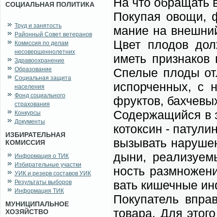
На что об­ра­щать в
СОЦИАЛЬНАЯ ПОЛИТИКА
По­ку­пая ово­щи, ф
Труд и занятость
ма­ние на внеш­ний 
Районный Совет ветеранов
Цвет пло­дов дол­
Комиссия по делам
несовершеннолетних
иметь при­зна­ков п
Здравоохранение
Образование
Спе­лые пло­ды от­л
Социальная защита
ис­пор­чен­ных, с н
населения
Фонд социального
фрук­тов, бах­че­вых
страхования
Со­дер­жа­щий­ся в 
Конкурсы
Документы
ко­ток­син - па­ту­л
ИЗБИРАТЕЛЬНАЯ
вы­зы­вать на­ру­ше­
КОМИССИЯ
ды­ни, ре­а­ли­зу­е­
Информация о ТИК
Избирательные участки
ность раз­мно­же­ни
УИК и резерв составов УИК
вать ки­шеч­ные ин­
Результаты выборов
Информация ТИК
По­ку­па­тель впра­
МУНИЦИПАЛЬНОЕ
то­ва­ра. Для это­г
ХОЗЯЙСТВО