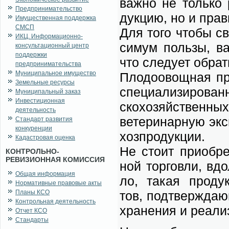
важ­но не толь­ко 
Предпринимательство
дук­цию, но и пра­в
Имущественная поддержка
СМСП
Для то­го чтобы св
ИКЦ. Информационно-
си­мум поль­зы, в
консультационный центр
поддержки
что сле­ду­ет об­ра
предпринимательства
Муниципальное имущество
Пло­до­овощ­ная пр
Земельные ресурсы
спе­ци­а­ли­зи­ро­в
Муниципальный заказ
Инвестиционная
ско­хо­зяй­ствен­ных
деятельность
ве­те­ри­нар­ную экс
Стандарт развития
конкуренции
хоз­про­дук­ции.
Кадастровая оценка
Не сто­ит при­об­ре
КОНТРОЛЬНО-
РЕВИЗИОННАЯ КОМИССИЯ
ной тор­гов­ли, вд
Общая информация
ло, та­кая про­дук­
Нормативные правовые акты
Планы КСО
тов, под­твер­жда­ю
Контрольная деятельность
хра­не­ния и ре­а­ли
Отчет КСО
Стандарты