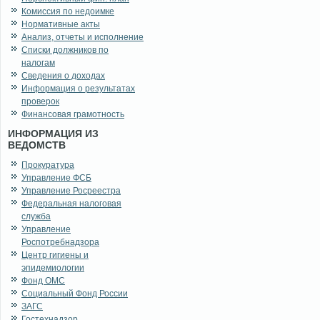
Комиссия по недоимке
Нормативные акты
Анализ, отчеты и исполнение
Списки должников по
налогам
Сведения о доходах
Информация о результатах
проверок
Финансовая грамотность
ИНФОРМАЦИЯ ИЗ
ВЕДОМСТВ
Прокуратура
Управление ФСБ
Управление Росреестра
Федеральная налоговая
служба
Управление
Роспотребнадзора
Центр гигиены и
эпидемиологии
Фонд ОМС
Социальный Фонд России
ЗАГС
Гостехнадзор