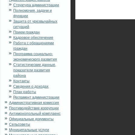
Структура администрации
Полномочия, задачи и
функции
Защита от чрезвычайных
ситуаций
Прием граждан
Кадровое обеспечение
Работа с обращениями
граждан
Программа социально-
экономического развития
Статистические данные,
показатели развития
района
Контакты
Сведения о доходах
План работы
Регламент администрации
Административная комиссия
Противодействие коррупции
Антимонопольный комплаенс
Официальные документы
Сельсоветы
Муниципальные услуги