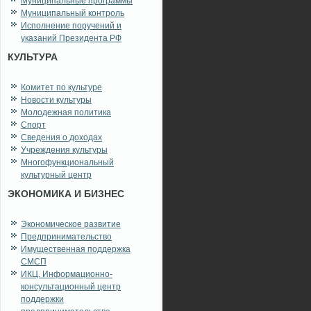
Муниципальные программы
Муниципальный контроль
Исполнение поручений и
указаний Президента РФ
КУЛЬТУРА
Комитет по культуре
Новости культуры
Молодежная политика
Спорт
Сведения о доходах
Учреждения культуры
Многофункциональный
культурный центр
ЭКОНОМИКА И БИЗНЕС
Экономическое развитие
Предпринимательство
Имущественная поддержка
СМСП
ИКЦ. Информационно-
консультационный центр
поддержки