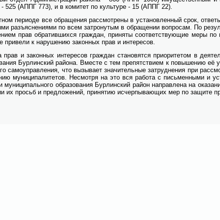
а - 525 (АППГ 773), и в ко­ми­тет по куль­ту­ре - 15 (АППГ 22).
т­ном пе­ри­о­де все об­ра­ще­ния рас­смот­ре­ны в уста­нов­лен­ный срок, от­ве­т
­ми разъ­яс­не­ни­я­ми по всем за­тро­ну­тым в об­ра­ще­нии во­про­сам. По ре­зу
е­ни­ем прав об­ра­тив­ших­ся граж­дан, при­ня­ты со­от­вет­ству­ю­щие ме­ры п
ые при­ве­ли к на­ру­ше­нию за­кон­ных прав и ин­те­ре­сов.
а прав и за­кон­ных ин­те­ре­сов граж­дан ста­но­вят­ся при­о­ри­те­том в де­я­тел
о­ва­ния Бур­лин­ский рай­о­на. Вме­сте с тем пре­пят­стви­ем к по­вы­ше­нию её у
­го са­мо­управ­ле­ния, что вы­зы­ва­ет зна­чи­тель­ные за­труд­не­ния при рас­см
­нию му­ни­ци­па­ли­те­тов. Не­смот­ря на это вся ра­бо­та с пись­мен­ны­ми и ус
и му­ни­ци­паль­но­го об­ра­зо­ва­ния Бур­лин­ский рай­он на­прав­ле­на на ока­за­
ии их просьб и пред­ло­же­ний, при­ня­тию ис­чер­пы­ва­ю­щих мер по за­щи­те пра