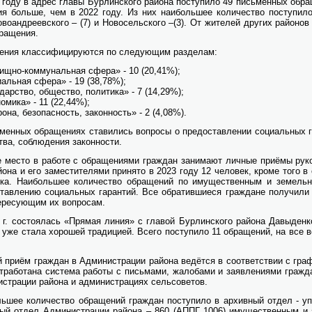
го­ду в адрес гла­вы Бур­лин­ско­го рай­о­на по­сту­пи­ло 49 пись­мен­ных об­ра
ия боль­ше, чем в 2022 го­ду. Из них наи­боль­шее ко­ли­че­ство по­сту­пи­ло 
о­во­ан­дре­ев­ско­го – (7) и Но­во­сель­ско­го –(3). От жи­те­лей дру­гих рай­о­но
ра­ще­ния.
е­ния клас­си­фи­ци­ру­ют­ся по сле­ду­ю­щим раз­де­лам:
ищ­но-ком­му­наль­ная сфе­ра» - 10 (20,41%);
и­аль­ная сфе­ра» - 19 (38,78%);
у­дар­ство, об­ще­ство, по­ли­ти­ка» - 7 (14,29%);
но­ми­ка» - 11 (22,44%);
ро­на, без­опас­ность, за­кон­ность» - 2 (4,08%).
мен­ных об­ра­ще­ни­ях ста­ви­лись во­про­сы о предо­став­ле­нии со­ци­аль­ных г
тва, со­блю­де­ния за­кон­но­сти.
 ме­сто в ра­бо­те с об­ра­ще­ни­я­ми граж­дан за­ни­ма­ют лич­ные при­ё­мы ру­ко
­о­на и его за­ме­сти­те­ля­ми при­ня­то в 2023 го­ду 12 че­ло­век, кро­ме то­го 
е­ка. Наи­боль­шее ко­ли­че­ство об­ра­ще­ний по иму­ще­ствен­ным и зе­мель
тав­ле­нию со­ци­аль­ных га­ран­тий. Все об­ра­тив­ши­е­ся граж­дане по­лу­чи­ли
е­ре­су­ю­щим их во­про­сам.
г. со­сто­я­лась «Пря­мая ли­ния» с гла­вой Бур­лин­ско­го рай­о­на Да­вы­ден­
а уже ста­ла хо­ро­шей тра­ди­ци­ей. Все­го по­сту­пи­ло 11 об­ра­ще­ний, на все 
 при­ём граж­дан в Адми­ни­стра­ции рай­о­на ве­дёт­ся в со­от­вет­ствии с гра
­ра­бо­та­на си­сте­ма ра­бо­ты с пись­ма­ми, жа­ло­ба­ми и за­яв­ле­ни­я­ми граж­
­стра­ции рай­о­на и адми­ни­стра­ци­ях сель­со­ве­тов.
ь­шее ко­ли­че­ство об­ра­ще­ний граж­дан по­сту­пи­ло в ар­хив­ный от­дел - упр
ный от­дел Адми­ни­стра­ции рай­о­на – 860 (АППГ 1006) иму­ще­ствен­ным и з