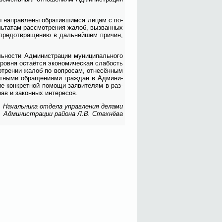
ы на­прав­ле­ны об­ра­тив­шим­ся ли­цам с по­
ль­та­там рас­смот­ре­ния жа­лоб, вы­зван­ных
о предот­вра­ще­нию в даль­ней­шем при­чин,
ь­но­сти Адми­ни­стра­ции му­ни­ци­паль­но­го
ров­ня оста­ёт­ся эко­но­ми­че­ская сла­бость
от­ре­нии жа­лоб по во­про­сам, от­не­сён­ным
т­ны­ми об­ра­ще­ни­я­ми граж­дан в Адми­ни­
ние кон­крет­ной по­мо­щи за­яви­те­лям в раз­
в и за­кон­ных ин­те­ре­сов.
На­чаль­ни­ка от­де­ла управ­ле­ния де­ла­ми
Адми­ни­стра­ции рай­о­на Л.В. Стах­нё­ва