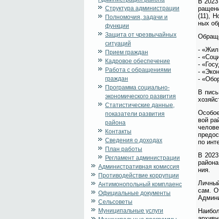
В 2023 
Структура администрации
ра­ще­н
(11), Н
Полномочия, задачи и
ных об­
функции
Защита от чрезвычайных
Об­ра­щ
ситуаций
- «Жи­л
Прием граждан
- «Со­ц
Кадровое обеспечение
- «Го­с
Работа с обращениями
- «Эко­
граждан
- «Обо­
Программа социально-
В пись­
экономического развития
хо­зяй­с
Статистические данные,
Осо­бое
показатели развития
вой рай
района
че­ло­в
Контакты
предо­с
Сведения о доходах
по ин­т
План работы
В 2023 
Регламент администрации
рай­о­н
Административная комиссия
ния.
Противодействие коррупции
Лич­ный
Антимонопольный комплаенс
сам. От
Официальные документы
Адми­ни
Сельсоветы
Муниципальные услуги
Наи­бол
ар­хив­