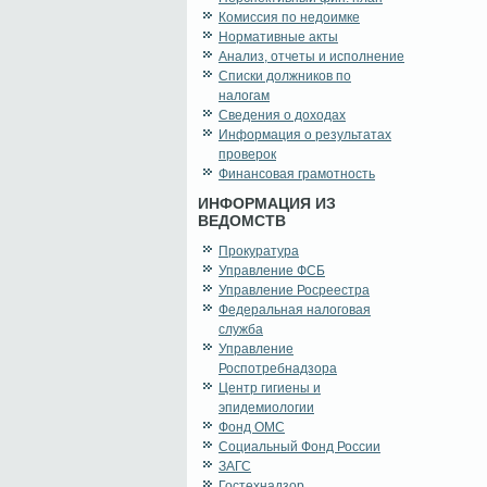
Комиссия по недоимке
Нормативные акты
Анализ, отчеты и исполнение
Списки должников по
налогам
Сведения о доходах
Информация о результатах
проверок
Финансовая грамотность
ИНФОРМАЦИЯ ИЗ
ВЕДОМСТВ
Прокуратура
Управление ФСБ
Управление Росреестра
Федеральная налоговая
служба
Управление
Роспотребнадзора
Центр гигиены и
эпидемиологии
Фонд ОМС
Социальный Фонд России
ЗАГС
Гостехнадзор