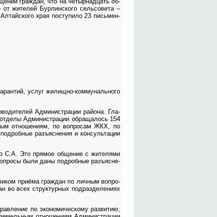
­ще­ний граж­дан, что на че­тыр­на­дцать об­
от жи­те­лей Бур­лин­ско­го сель­со­ве­та –
в Ал­тай­ско­го края по­сту­пи­ло 23 пись­мен­
а­ран­тий, услуг жи­лищ­но-ком­му­наль­но­го
­во­ди­те­лей Адми­ни­стра­ции рай­о­на. Гла­
в от­де­лы Адми­ни­стра­ции об­ра­ща­лось 154
­ным от­но­ше­ни­ям, по во­про­сам ЖКХ, по
 по­дроб­ные разъ­яс­не­ния и кон­суль­та­ции
ко С.А. Это пря­мое об­ще­ние с жи­те­ля­ми
во­про­сы бы­ли да­ны по­дроб­ные разъ­яс­не­
­фи­ком при­ё­ма граж­дан по лич­ным во­про­
дан во всех струк­тур­ных под­раз­де­ле­ни­ях
ав­ле­ние по эко­но­ми­че­ско­му раз­ви­тию,
е­мель­ным от­но­ше­ни­ям Адми­ни­стра­ции