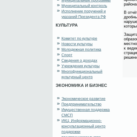
Муниципальные программы
рай­о­н
Муниципальный контроль
Исполнение поручений и
В от­чё
указаний Президента РФ
дроб­ны
на­ру­ш
КУЛЬТУРА
ко­то­р
За­щи­т
Комитет по культуре
об­ра­з
мест­но
Новости культуры
к ве­де
Молодежная политика
стра­ци
Спорт
ре­ше­н
Сведения о доходах
Учреждения культуры
Многофункциональный
культурный центр
ЭКОНОМИКА И БИЗНЕС
Экономическое развитие
Предпринимательство
Имущественная поддержка
СМСП
ИКЦ. Информационно-
консультационный центр
поддержки