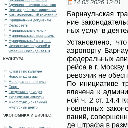
14.05.2026 12:01
Административная комиссия
Противодействие коррупции
Бар­на­уль­ская тран
Антимонопольный комплаенс
ние за­ко­но­да­тель
Официальные документы
Сельсоветы
ных услуг в де­я­т
Муниципальные услуги
Муниципальные программы
Уста­нов­ле­но, чт
Муниципальный контроль
Исполнение поручений и
аэро­пор­ту Бар­на­у
указаний Президента РФ
фе­де­раль­ных авиа
КУЛЬТУРА
рей­са в г. Моск­ву
Комитет по культуре
ре­воз­чик не обес­п
Новости культуры
По ини­ци­а­ти­ве т
Молодежная политика
Спорт
вле­че­на к адми­ни
Сведения о доходах
Учреждения культуры
ной ч. 2 ст. 14.4 К
Многофункциональный
нов­лен­ных за­ко­н
культурный центр
ва­ний, со­вер­шен­н
ЭКОНОМИКА И БИЗНЕС
де штра­фа в раз­м
Экономическое развитие