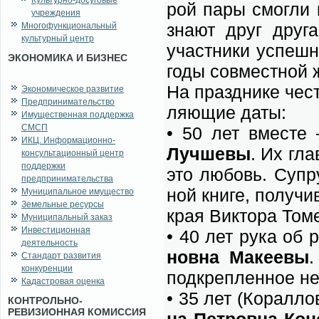
Культурно-досуговые
рой па­ры смог­ли п
учреждения
зна­ют друг дру­г
Многофункциональный
культурный центр
участ­ни­ки успеш­н
ЭКОНОМИКА И БИЗНЕС
го­ды сов­мест­ной 
На празд­ни­ке че­ст
Экономическое развитие
Предпринимательство
ля­ю­щие да­ты:
Имущественная поддержка
СМСП
• 50 лет вме­сте
ИКЦ. Информационно-
Луч­ше­вы
. Их гла
консультационный центр
поддержки
это лю­бовь. Су­пр
предпринимательства
ной кни­ге, по­лу­чи
Муниципальное имущество
Земельные ресурсы
края Вик­то­ра То­ме
Муниципальный заказ
Инвестиционная
• 40 лет ру­ка об 
деятельность
нов­на Ма­ке­е­вы
.
Стандарт развития
конкуренции
под­креп­лен­ное не
Кадастровая оценка
• 35 лет (Ко­рал­ло
КОНТРОЛЬНО-
РЕВИЗИОННАЯ КОМИССИЯ