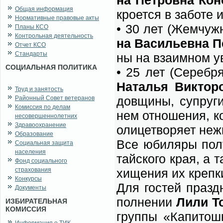
на Пет­ров­на Ко­н
Общая информация
кро­ет­ся в за­бо­те 
Нормативные правовые акты
• 30 лет (Жем­чуж­
Планы КСО
Контрольная деятельность
на Ва­си­льев­на 
Отчет КСО
Стандарты
ны на вза­им­ном ув
СОЦИАЛЬНАЯ ПОЛИТИКА
• 25 лет (Се­реб­р
На­та­лья Вик­то­
Труд и занятость
дов­щи­ны, су­пру­г
Районный Совет ветеранов
Комиссия по делам
нем от­но­ше­ния, к
несовершеннолетних
Здравоохранение
оли­це­тво­ря­ет неж
Образование
Все юби­ля­ры по­лу
Социальная защита
населения
тай­ско­го края, а 
Фонд социального
страхования
хи­ще­ния их креп­к
Конкурсы
Для го­стей празд­н
Документы
пол­не­нии
Ли­ли То
ИЗБИРАТЕЛЬНАЯ
КОМИССИЯ
груп­пы «Ка­пи­тош­