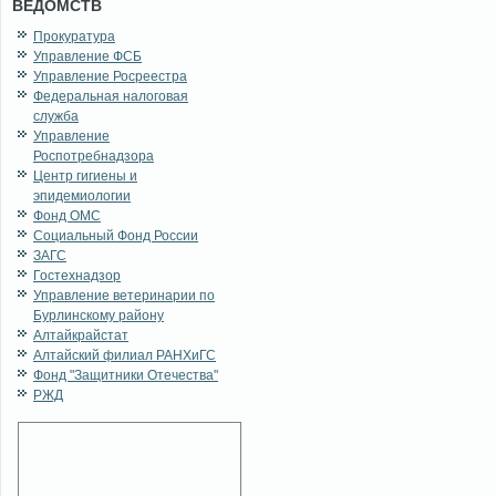
ВЕДОМСТВ
Прокуратура
Управление ФСБ
Управление Росреестра
Федеральная налоговая
служба
Управление
Роспотребнадзора
Центр гигиены и
эпидемиологии
Фонд ОМС
Социальный Фонд России
ЗАГС
Гостехнадзор
Управление ветеринарии по
Бурлинскому району
Алтайкрайстат
Алтайский филиал РАНХиГС
Фонд "Защитники Отечества"
РЖД