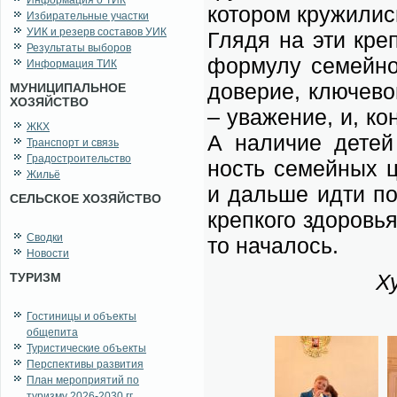
Информация о ТИК
ко­то­ром кру­жи­ли
Избирательные участки
УИК и резерв составов УИК
Гля­дя на эти креп­
Результаты выборов
фор­му­лу се­мей­но
Информация ТИК
до­ве­рие, клю­че­во
МУНИЦИПАЛЬНОЕ
ХОЗЯЙСТВО
– ува­же­ние, и, ко­
ЖКХ
А на­ли­чие де­тей
Транспорт и связь
Градостроительство
ность се­мей­ных ц
Жильё
и даль­ше ид­ти по 
СЕЛЬСКОЕ ХОЗЯЙСТВО
креп­ко­го здо­ро­вь
Сводки
то на­ча­лось.
Новости
Ху
ТУРИЗМ
Гостиницы и объекты
общепита
Туристические объекты
Перспективы развития
План мероприятий по
туризму 2026-2030 гг.