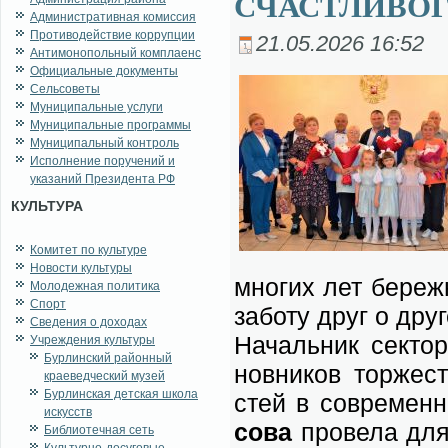
СЧАСТЛИВОГ
Административная комиссия
Противодействие коррупции
21.05.2026 16:52
Антимонопольный комплаенс
Официальные документы
Сельсоветы
Муниципальные услуги
Муниципальные программы
Муниципальный контроль
Исполнение поручений и
указаний Президента РФ
КУЛЬТУРА
Комитет по культуре
Новости культуры
мно­гих лет бе­реж­
Молодежная политика
Спорт
за­бо­ту друг о дру
Сведения о доходах
На­чаль­ник сек­т
Учреждения культуры
Бурлинский районный
нов­ни­ков тор­же­
краеведческий музей
Бурлинская детская школа
стей в совре­мен­н
искусств
со­ва
про­ве­ла для 
Библиотечная сеть