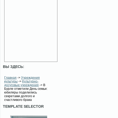
ВЫ ЗДЕСЬ:
Главная
->
Учреждения
культуры
->
Культурно-
досуговые учреждения
-> В
Бурле отметили День семьи:
юбиляры поделились
секретами долгого и
счастливого брака
TEMPLATE SELECTOR