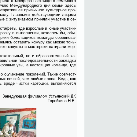
­ла ат­мо­сфе­ра на­сто­я­ще­го се­мей­но­го
лу­чаю Меж­ду­на­род­но­го дня се­мьи здесь
ре­вра­тив­шая при­выч­ное куль­тур­ное про­
ко­лу. Глав­ны­ми дей­ству­ю­щи­ми ли­ца­ми
­рые с эн­ту­зи­аз­мом при­ня­ли уча­стие в се­
эс­та­фе­ты, где взрос­лые и юные участ­ни­
­ров­ку в вы­пол­не­нии, ка­за­лось бы, обы­
­ки бо­лель­щи­ков ко­ман­ды со­рев­но­ва­
тре­мясь оста­вить ко­жу­ру как мож­но тонь­
в­ке ка­пу­сты и ма­стер­ски на­ти­ра­ли мор­
­ка­тель­ный, но и об­ра­зо­ва­тель­ный ха­
­виль­ной по­сле­до­ва­тель­но­сти за­клад­ки
ров­ные узы, а на­сто­я­щая ко­ман­да, где
о сбли­же­ние по­ко­ле­ний. Та­кие сов­мест­
ей­ных свя­зей, чем лю­бые сло­ва. Ведь, как
 вро­де чист­ки кар­тош­ки, вы­пол­ня­ют­ся
За­ве­ду­ю­щая фили­а­лом Устьян­ский ДК
То­рой­ки­на Н.В.