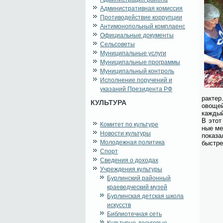
Административная комиссия
Противодействие коррупции
Антимонопольный комплаенс
Официальные документы
Сельсоветы
Муниципальные услуги
Муниципальные программы
Муниципальный контроль
Исполнение поручений и
указаний Президента РФ
рак­тер
КУЛЬТУРА
ово­щей
каж­дый
В этот 
Комитет по культуре
ные ме­
Новости культуры
по­ка­з
Молодежная политика
быст­ре
Спорт
Сведения о доходах
Учреждения культуры
Бурлинский районный
краеведческий музей
Бурлинская детская школа
искусств
Библиотечная сеть