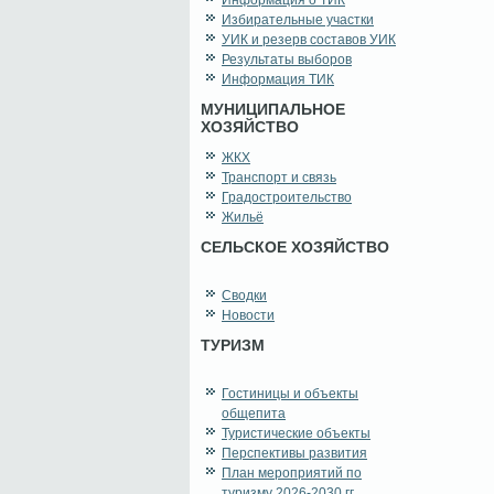
Информация о ТИК
Избирательные участки
УИК и резерв составов УИК
Результаты выборов
Информация ТИК
МУНИЦИПАЛЬНОЕ
ХОЗЯЙСТВО
ЖКХ
Транспорт и связь
Градостроительство
Жильё
СЕЛЬСКОЕ ХОЗЯЙСТВО
Сводки
Новости
ТУРИЗМ
Гостиницы и объекты
общепита
Туристические объекты
Перспективы развития
План мероприятий по
туризму 2026-2030 гг.