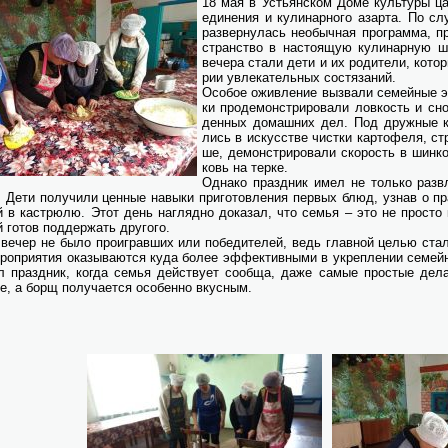
18 мая в Устьян­ском До­ме куль­ту­ры ца­ри
еди­не­ния и ку­ли­нар­но­го азар­та. По с
раз­вер­ну­лась не­обыч­ная про­грам­ма, п
стран­ство в на­сто­я­щую ку­ли­нар­ную ш
ве­че­ра ста­ли де­ти и их ро­ди­те­ли, ко­то
рии увле­ка­тель­ных со­стя­за­ний.
Осо­бое ожив­ле­ние вы­зва­ли се­мей­ные 
ки про­де­мон­стри­ро­ва­ли лов­кость и сно
ден­ных до­маш­них дел. Под друж­ные кри
лись в ис­кус­стве чист­ки кар­то­фе­ля, с
ше, де­мон­стри­ро­ва­ли ско­рость в шин­ко
ковь на тер­ке.
Од­на­ко празд­ник имел не толь­ко раз­вле
. Де­ти по­лу­чи­ли цен­ные на­вы­ки при­го­тов­ле­ния пер­вых блюд, узнав о пра
 в ка­стрю­лю. Этот день на­гляд­но до­ка­зал, что се­мья – это не про­сто к
 го­тов под­дер­жать дру­го­го.
ве­чер не бы­ло про­иг­рав­ших или по­бе­ди­те­лей, ведь глав­ной це­лью ста­л
ро­при­я­тия ока­зы­ва­ют­ся ку­да бо­лее эф­фек­тив­ны­ми в укреп­ле­нии се­м
ал празд­ник, ко­гда се­мья дей­ству­ет со­об­ща, да­же са­мые про­стые де­ла,
е, а борщ по­лу­ча­ет­ся осо­бен­но вкус­ным.