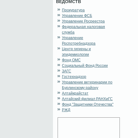
ВЕДОМСТВ
Прокуратура
Управление ФСБ
Управление Росреестра
Федеральная налоговая
служба
Управление
Роспотребнадзора
Центр гигиены и
эпидемиологии
Фонд ОМС
Социальный Фонд России
ЗАГС
Гостехнадзор
Управление ветеринарии по
Бурлинскому району
Алтайкрайстат
Алтайский филиал РАНХиГС
Фонд "Защитники Отечества"
РЖД