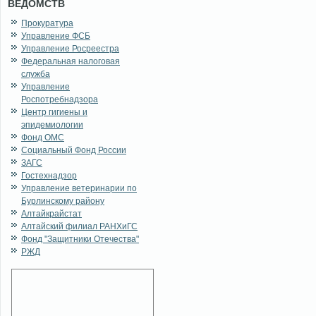
ВЕДОМСТВ
Прокуратура
Управление ФСБ
Управление Росреестра
Федеральная налоговая
служба
Управление
Роспотребнадзора
Центр гигиены и
эпидемиологии
Фонд ОМС
Социальный Фонд России
ЗАГС
Гостехнадзор
Управление ветеринарии по
Бурлинскому району
Алтайкрайстат
Алтайский филиал РАНХиГС
Фонд "Защитники Отечества"
РЖД