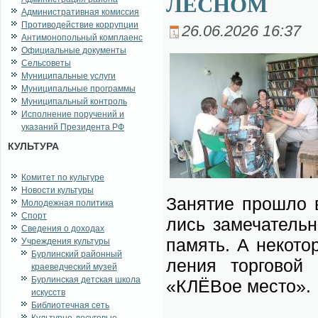
ЛЕСНОМ
Административная комиссия
Противодействие коррупции
26.06.2026 16:37
Антимонопольный комплаенс
Официальные документы
Сельсоветы
Муниципальные услуги
Муниципальные программы
Муниципальный контроль
Исполнение поручений и
указаний Президента РФ
КУЛЬТУРА
Комитет по культуре
Новости культуры
За­ня­тие про­шло в
Молодежная политика
Спорт
лись за­ме­ча­тель­
Сведения о доходах
па­мять. А не­ко­т
Учреждения культуры
Бурлинский районный
ле­ния тор­го­вой 
краеведческий музей
Бурлинская детская школа
«КЛЁВое ме­сто».
искусств
Библиотечная сеть