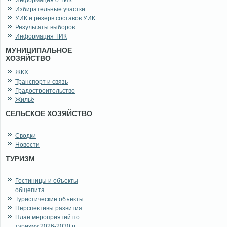
Информация о ТИК
Избирательные участки
УИК и резерв составов УИК
Результаты выборов
Информация ТИК
МУНИЦИПАЛЬНОЕ
ХОЗЯЙСТВО
ЖКХ
Транспорт и связь
Градостроительство
Жильё
СЕЛЬСКОЕ ХОЗЯЙСТВО
Сводки
Новости
ТУРИЗМ
Гостиницы и объекты
общепита
Туристические объекты
Перспективы развития
План мероприятий по
туризму 2026-2030 гг.