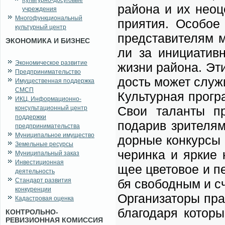
Культурно-досуговые
рай­о­на и их не­оц
учреждения
Многофункциональный
при­я­тия. Осо­бое
культурный центр
пред­ста­ви­те­лям м
ЭКОНОМИКА И БИЗНЕС
ли за ини­ци­а­тив­
Экономическое развитие
жиз­ни рай­о­на. Эти
Предпринимательство
дость мо­жет слу­жи
Имущественная поддержка
СМСП
Куль­тур­ная про­гра
ИКЦ. Информационно-
Свои та­лан­ты про­
консультационный центр
поддержки
по­да­рив зри­те­ля
предпринимательства
Муниципальное имущество
дор­ные кон­кур­сы 
Земельные ресурсы
че­рин­ка и яр­кие 
Муниципальный заказ
Инвестиционная
щее цве­то­вое и пе
деятельность
Стандарт развития
бя сво­бод­ным и с
конкуренции
Ор­га­ни­за­то­ры пр
Кадастровая оценка
бла­го­да­ря ко­то
КОНТРОЛЬНО-
РЕВИЗИОННАЯ КОМИССИЯ