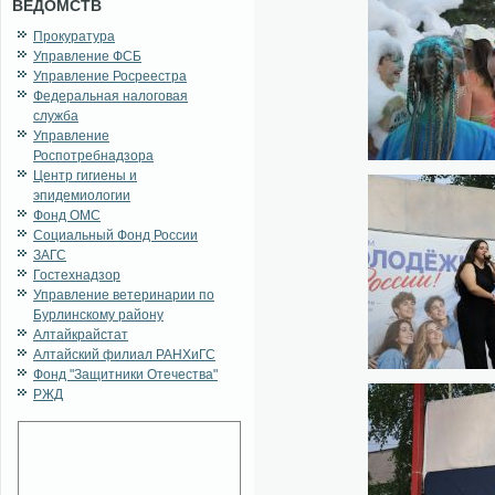
ВЕДОМСТВ
Прокуратура
Управление ФСБ
Управление Росреестра
Федеральная налоговая
служба
Управление
Роспотребнадзора
Центр гигиены и
эпидемиологии
Фонд ОМС
Социальный Фонд России
ЗАГС
Гостехнадзор
Управление ветеринарии по
Бурлинскому району
Алтайкрайстат
Алтайский филиал РАНХиГС
Фонд "Защитники Отечества"
РЖД