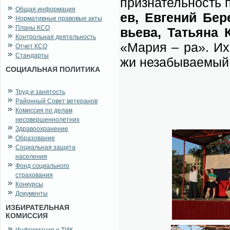
при­зна­тель­ность п
Общая информация
ев, Ев­ге­ний Бе­р
Нормативные правовые акты
Планы КСО
вье­ва, Та­тья­на 
Контрольная деятельность
«Ма­рия – ра». Их 
Отчет КСО
Стандарты
жи не­за­бы­ва­е­мы
СОЦИАЛЬНАЯ ПОЛИТИКА
Труд и занятость
Районный Совет ветеранов
Комиссия по делам
несовершеннолетних
Здравоохранение
Образование
Социальная защита
населения
Фонд социального
страхования
Конкурсы
Документы
ИЗБИРАТЕЛЬНАЯ
КОМИССИЯ