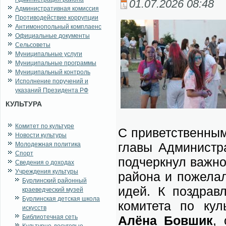
01.07.2026 08:48
Административная комиссия
Противодействие коррупции
Антимонопольный комплаенс
Официальные документы
Сельсоветы
Муниципальные услуги
Муниципальные программы
Муниципальный контроль
Исполнение поручений и
указаний Президента РФ
КУЛЬТУРА
Комитет по культуре
С при­вет­ствен­ным
Новости культуры
гла­вы Адми­ни­стр
Молодежная политика
Спорт
под­черк­нул важ­но
Сведения о доходах
Учреждения культуры
рай­о­на и по­же­ла
Бурлинский районный
идей. К по­здрав­ле
краеведческий музей
Бурлинская детская школа
ко­ми­те­та по куль
искусств
Библиотечная сеть
Алё­на Бо­в­шик
, 