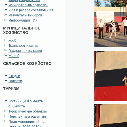
Информация о ТИК
Избирательные участки
УИК и резерв составов УИК
Результаты выборов
Информация ТИК
МУНИЦИПАЛЬНОЕ
ХОЗЯЙСТВО
ЖКХ
Транспорт и связь
Градостроительство
Жильё
СЕЛЬСКОЕ ХОЗЯЙСТВО
Сводки
Новости
ТУРИЗМ
Гостиницы и объекты
общепита
Туристические объекты
Перспективы развития
План мероприятий по
туризму 2026-2030 гг.